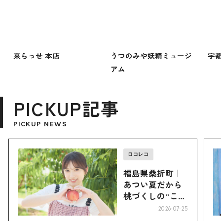
来らっせ 本店
うつのみや妖精ミュージ
宇
アム
PICKUP記事
PICKUP NEWS
ロコレコ
福島県桑折町｜
あつい夏だから
桃づくしの”こお
り”へ
2026-07-25