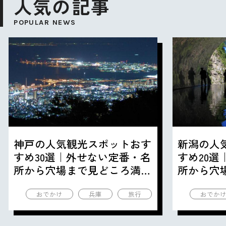
人気の記事
POPULAR NEWS
神戸の人気観光スポットおす
新潟の人
すめ30選｜外せない定番・名
すめ20
所から穴場まで見どころ満載
所から穴
の観光地を紹介
の観光地
おでかけ
兵庫
旅行
おでか