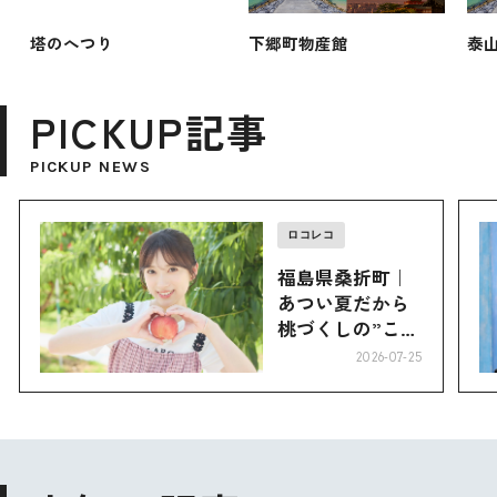
塔のへつり
下郷町物産館
泰
PICKUP記事
PICKUP NEWS
ロコレコ
福島県桑折町｜
あつい夏だから
桃づくしの”こお
り”へ
2026-07-25