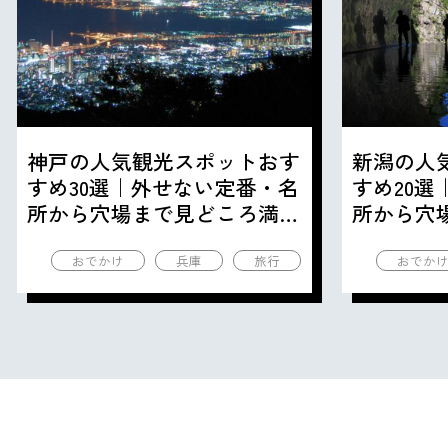
神戸の人気観光スポットおす
新潟の人
すめ30選｜外せない定番・名
すめ20
所から穴場まで見どころ満載
所から穴
の観光地を紹介
の観光地
おでかけ
兵庫
旅行
おでか