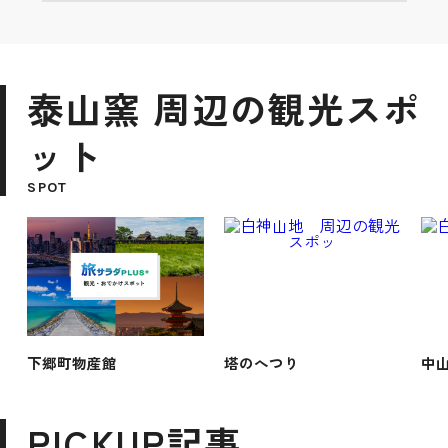
泰山窯 周辺の観光スポ
ット
SPOT
下郷町物産館
塔のへつり
中
PICKUP記事