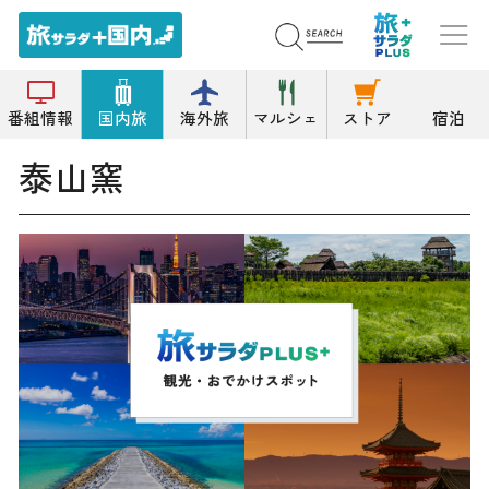
トップ
窯元
泰山窯
番組情報
国内旅
海外旅
マルシェ
ストア
宿泊
泰山窯