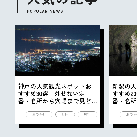
POPULAR NEWS
神戸の人気観光スポットお
新潟の人
すすめ30選｜外せない定
すすめ2
番・名所から穴場まで見ど
番・名所
ころ満載の観光地を紹介
ころ満載
おでかけ
兵庫
旅行
おでか