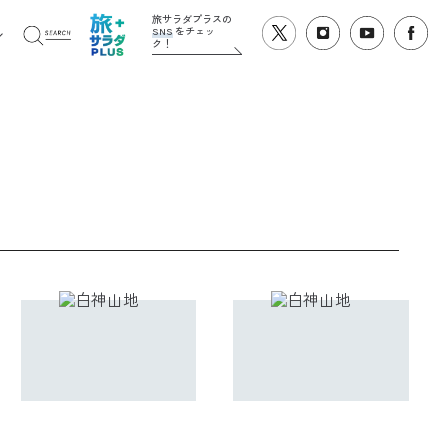
旅サラダプラスの
SNS
をチェッ
ク！