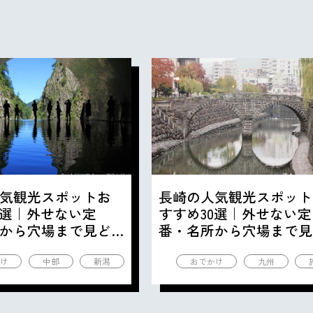
気観光スポットお
長崎の人気観光スポット
0選｜外せない定
すすめ30選｜外せない定
から穴場まで見ど
番・名所から穴場まで見
の観光地を紹介
ころ満載の観光地を紹介
け
中部
新潟
おでかけ
九州