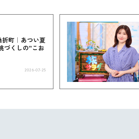
桑折町｜あつい夏
桃づくしの”こお
2026-07-25