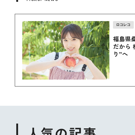
ロコレコ
福島県
だから 
り”へ
人気の記事