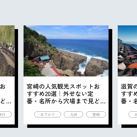
お
宮崎の人気観光スポットお
滋賀
すすめ20選｜外せない定
すす
ど
番・名所から穴場まで見ど
番・
ころ満載の観光地を紹介
ころ
旅行
おでかけ
九州
宮崎