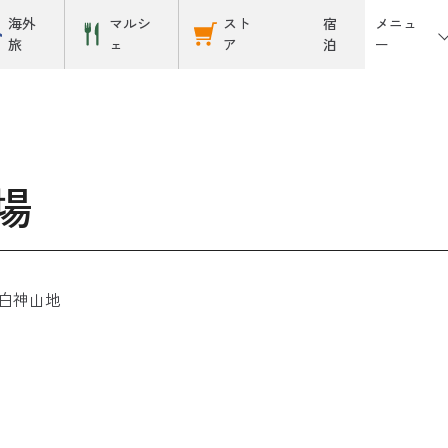
メニュ
海外
マルシ
スト
宿
ー
旅
ェ
ア
泊
場