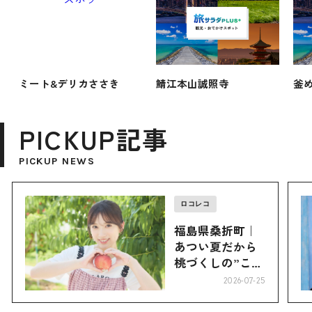
ミート&デリカささき
鯖江本山誠照寺
釜
PICKUP記事
PICKUP NEWS
ロコレコ
福島県桑折町｜
あつい夏だから
桃づくしの”こお
り”へ
2026-07-25