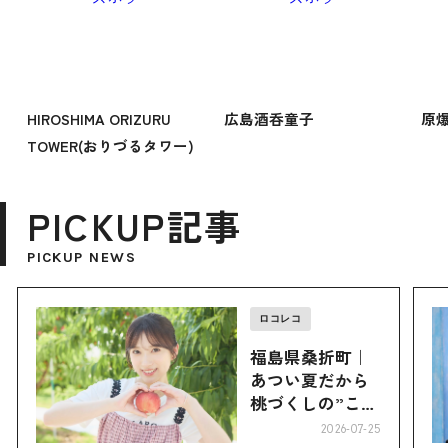
HIROSHIMA ORIZURU
広島酒呑童子
原
TOWER(おりづるタワー)
PICKUP記事
PICKUP NEWS
ロコレコ
福島県桑折町｜
あつい夏だから
桃づくしの”こお
り”へ
2026-07-25