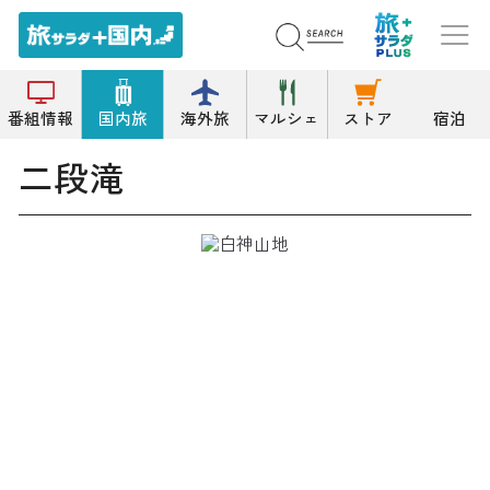
トップ
滝
二段滝
番組情報
国内旅
海外旅
マルシェ
ストア
宿泊
二段滝