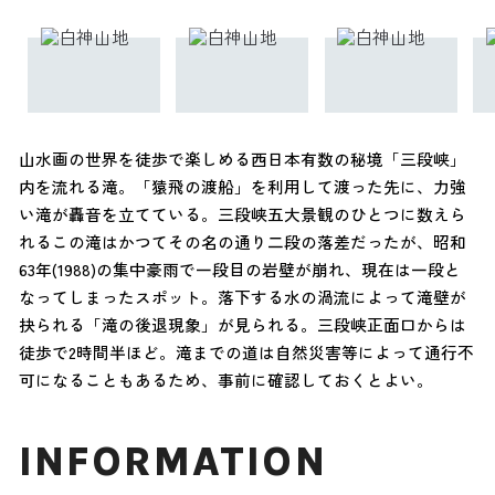
山水画の世界を徒歩で楽しめる西日本有数の秘境「三段峡」
内を流れる滝。「猿飛の渡船」を利用して渡った先に、力強
い滝が轟音を立てている。三段峡五大景観のひとつに数えら
れるこの滝はかつてその名の通り二段の落差だったが、昭和
63年(1988)の集中豪雨で一段目の岩壁が崩れ、現在は一段と
なってしまったスポット。落下する水の渦流によって滝壁が
抉られる「滝の後退現象」が見られる。三段峡正面口からは
徒歩で2時間半ほど。滝までの道は自然災害等によって通行不
可になることもあるため、事前に確認しておくとよい。
INFORMATION