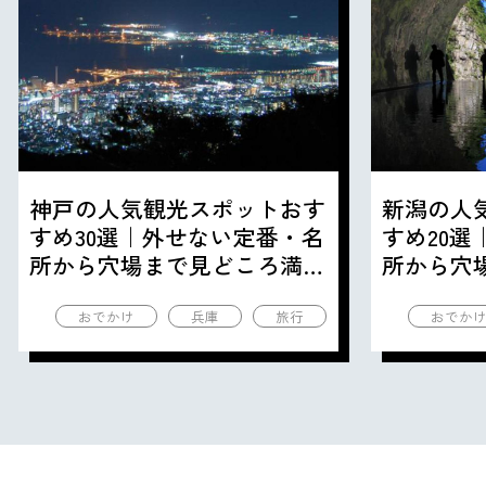
神戸の人気観光スポットおす
新潟の人
すめ30選｜外せない定番・名
すめ20
所から穴場まで見どころ満載
所から穴
の観光地を紹介
の観光地
おでかけ
兵庫
旅行
おでか