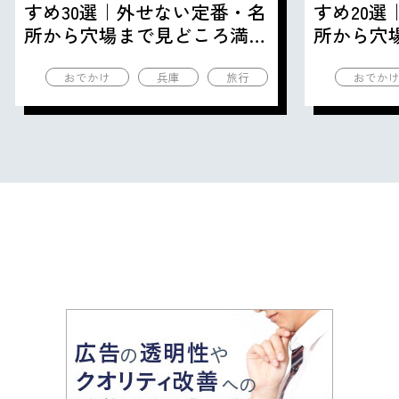
すめ30選｜外せない定番・名
すめ20
所から穴場まで見どころ満載
所から穴
の観光地を紹介
の観光地
おでかけ
兵庫
旅行
おでか