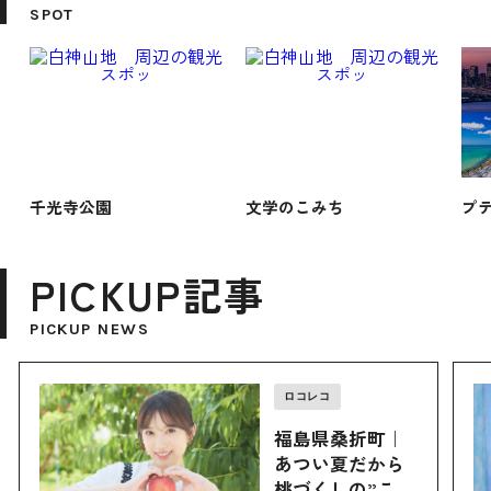
SPOT
千光寺公園
文学のこみち
プ
PICKUP記事
PICKUP NEWS
ロコレコ
福島県桑折町｜
あつい夏だから
桃づくしの”こお