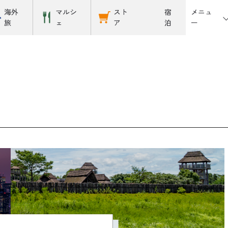
メニュ
海外
マルシ
スト
宿
ー
旅
ェ
ア
泊