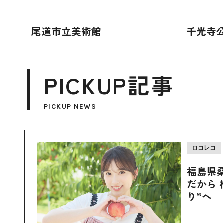
尾道市立美術館
千光寺
PICKUP記事
PICKUP NEWS
ロコレコ
福島県
だから 
り”へ