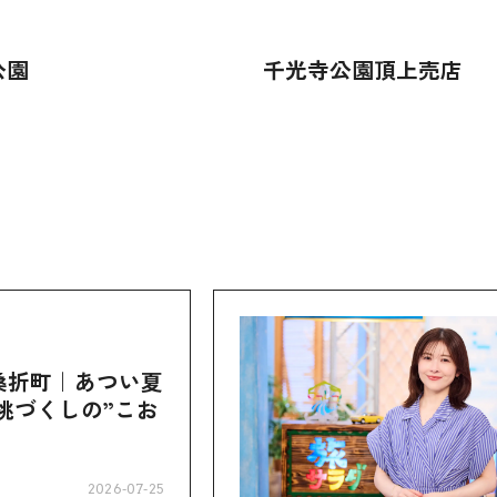
公園
千光寺公園頂上売店
桑折町｜あつい夏
桃づくしの”こお
2026-07-25