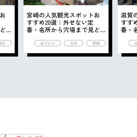
お
宮崎の人気観光スポットお
滋賀
すすめ20選｜外せない定
すす
ど
番・名所から穴場まで見ど
番・
ころ満載の観光地を紹介
ころ
旅行
おでかけ
九州
宮崎