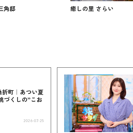
三角邸
癒しの里 さらい
桑折町｜あつい夏
桃づくしの”こお
2026-07-25