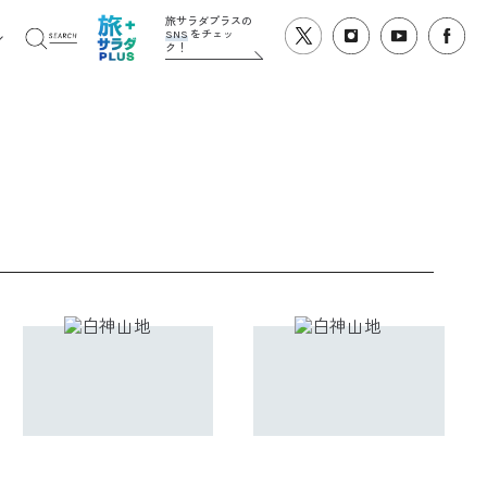
旅サラダプラスの
SNS
をチェッ
ク！