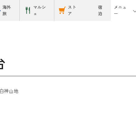
メニュ
海外
マルシ
スト
宿
ー
旅
ェ
ア
泊
台