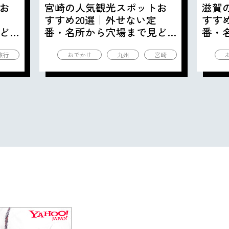
お
宮崎の人気観光スポットお
滋賀
すすめ20選｜外せない定
すす
ど
番・名所から穴場まで見ど
番・
ころ満載の観光地を紹介
ころ
旅行
おでかけ
九州
宮崎