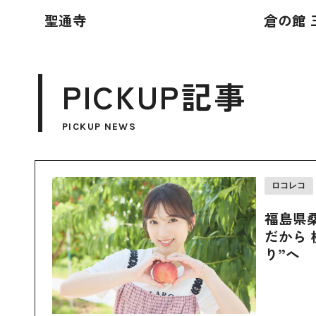
聖通寺
倉の館 
PICKUP記事
PICKUP NEWS
ロコレコ
福島県
だから 
り”へ