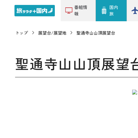
番組情
国内
報
旅
トップ
展望台/展望地
聖通寺山山頂展望台
聖通寺山山頂展望