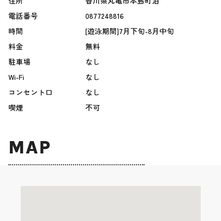
住所
香川県丸亀市本島町泊
電話番号
0877248816
時間
[遊泳期間]7月下旬-8月中旬
料金
無料
駐車場
なし
Wi-Fi
なし
コンセント口
なし
喫煙
不可
MAP