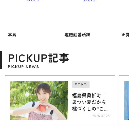
本島
塩飽勤番所跡
正
PICKUP記事
PICKUP NEWS
ロコレコ
福島県桑折町｜
あつい夏だから
桃づくしの”こお
り”へ
2026-07-25