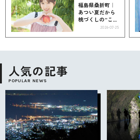
福島県桑折町｜
あつい夏だから
桃づくしの”こお
り”へ
2026-07-25
人気の記事
POPULAR NEWS