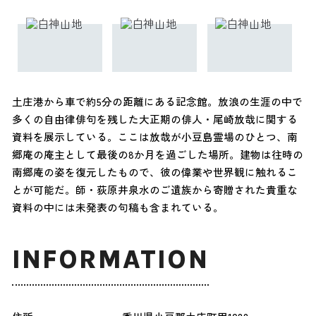
土庄港から車で約5分の距離にある記念館。放浪の生涯の中で
多くの自由律俳句を残した大正期の俳人・尾崎放哉に関する
資料を展示している。ここは放哉が小豆島霊場のひとつ、南
郷庵の庵主として最後の8か月を過ごした場所。建物は往時の
南郷庵の姿を復元したもので、彼の偉業や世界観に触れるこ
とが可能だ。師・荻原井泉水のご遺族から寄贈された貴重な
資料の中には未発表の句稿も含まれている。
INFORMATION