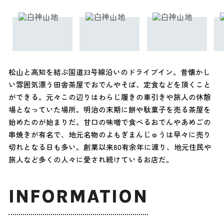
松山と高知を結ぶ国道33号線沿いのドライブイン。昔懐かし
い雰囲気漂う田舎茶屋でおでんやそば、定食などを頂くこと
ができる。元々この辺りはわらじ履きの車引きや旅人の休憩
場となっていた場所。明治の末期に餅や駄菓子を売る茶屋を
始めたのが始まりだ。甘口の味噌で食べるおでんやあめごの
串焼きが有名で、地元名物のよもぎまんじゅうは早々に売り
切れとなる日も多い。創業以来80有余年に渡り、地元住民や
旅人など多くの人々に愛され続けているお店だ。
INFORMATION