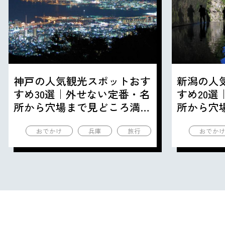
神戸の人気観光スポットおす
新潟の人
すめ30選｜外せない定番・名
すめ20
所から穴場まで見どころ満載
所から穴
の観光地を紹介
の観光地
おでかけ
兵庫
旅行
おでか