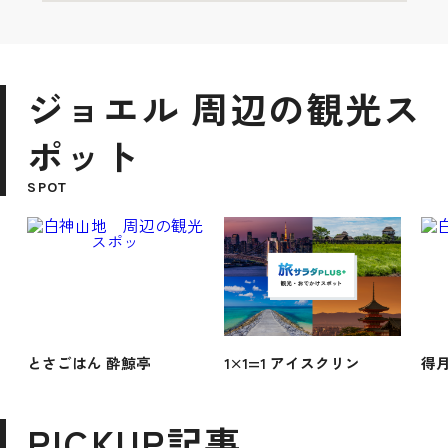
ジョエル 周辺の観光ス
ポット
SPOT
とさごはん 酔鯨亭
1×1=1 アイスクリン
得
PICKUP記事