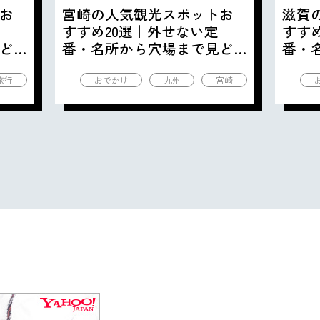
お
宮崎の人気観光スポットお
滋賀
すすめ20選｜外せない定
すす
ど
番・名所から穴場まで見ど
番・
ころ満載の観光地を紹介
ころ
旅行
おでかけ
九州
宮崎