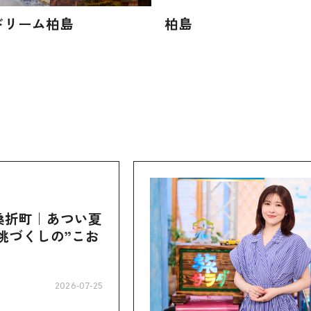
ドリーム柏島
柏島
桑折町｜あつい夏
桃づくしの”こお
2026-07-25