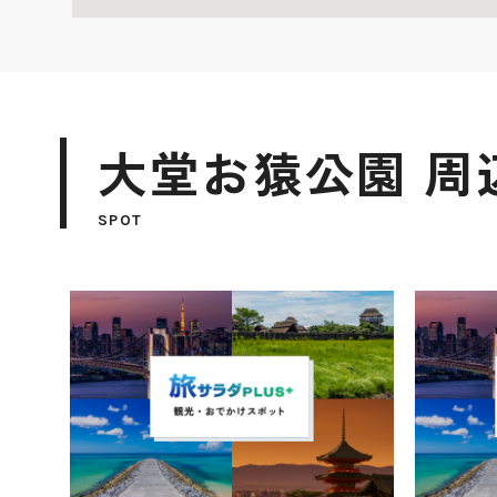
大堂お猿公園 周
SPOT