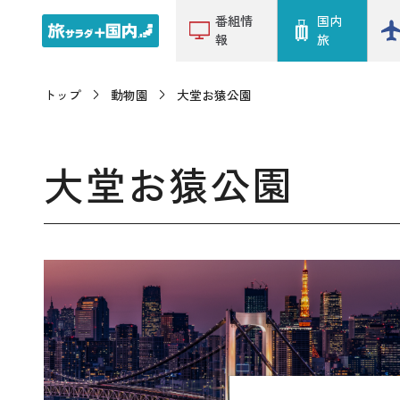
番組情
国内
報
旅
トップ
動物園
大堂お猿公園
大堂お猿公園