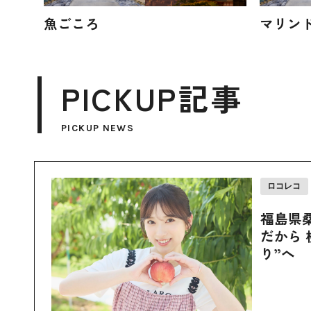
魚ごころ
マリン
PICKUP記事
PICKUP NEWS
ロコレコ
福島県
だから 
り”へ