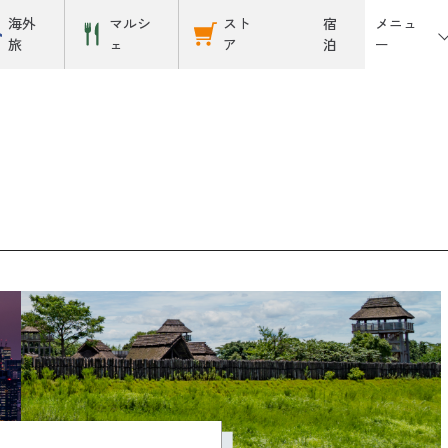
メニュ
海外
マルシ
スト
宿
ー
旅
ェ
ア
泊