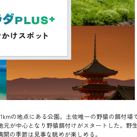
kmの地点にある公園。土佐唯一の野猿の餌付場で2
時に地元が中心となり野猿餌付けがスタートした。
、満開の季節は見事な眺めが楽しめる。