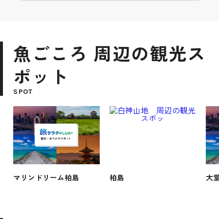
魚ごころ 周辺の観光ス
ポット
SPOT
マリンドリーム柏島
柏島
大