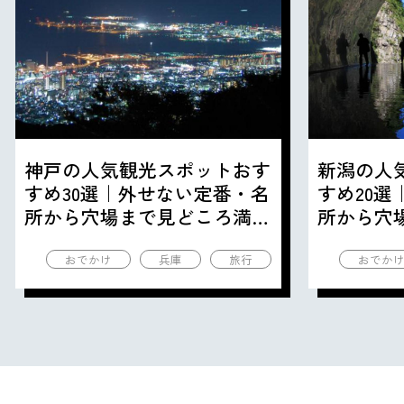
神戸の人気観光スポットおす
新潟の人
すめ30選｜外せない定番・名
すめ20
所から穴場まで見どころ満載
所から穴
の観光地を紹介
の観光地
おでかけ
兵庫
旅行
おでか