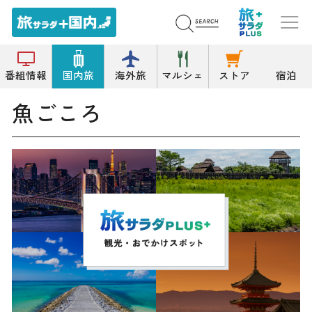
トップ
魚料理/海鮮料理
魚ごころ
番組情報
国内旅
海外旅
マルシェ
ストア
宿泊
魚ごころ