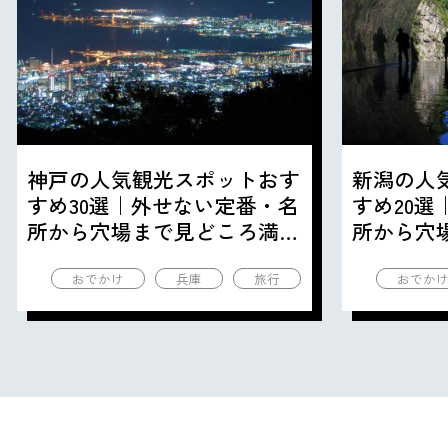
神戸の人気観光スポットおす
新潟の人
すめ30選｜外せない定番・名
すめ20
所から穴場まで見どころ満載
所から穴
の観光地を紹介
の観光地
おでかけ
兵庫
旅行
おでか