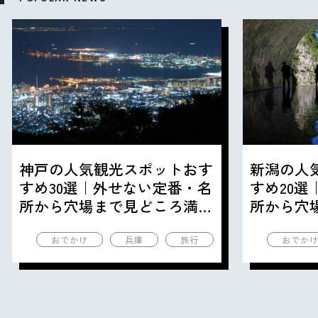
神戸の人気観光スポットおす
新潟の人
すめ30選｜外せない定番・名
すめ20
所から穴場まで見どころ満載
所から穴
の観光地を紹介
の観光地
おでかけ
兵庫
旅行
おでか