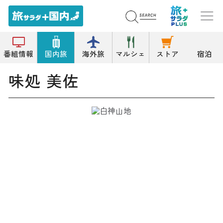
トップ
魚料理/海鮮料理
味処 美佐
番組情報
国内旅
海外旅
マルシェ
ストア
宿泊
味処 美佐