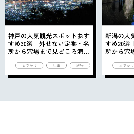
神戸の人気観光スポットおす
新潟の人
すめ30選｜外せない定番・名
すめ20
所から穴場まで見どころ満載
所から穴
の観光地を紹介
の観光地
おでかけ
兵庫
旅行
おでか