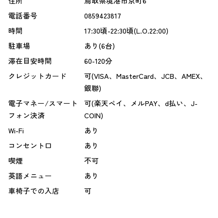
住所
鳥取県境港市京町6
電話番号
0859423817
時間
17:30頃-22:30頃(L.O.22:00)
駐車場
あり(6台)
滞在目安時間
60-120分
クレジットカード
可(VISA、MasterCard、JCB、AMEX、
銀聯)
電子マネー/スマート
可(楽天ペイ、メルPAY、d払い、J-
フォン決済
COIN)
Wi-Fi
あり
コンセント口
あり
喫煙
不可
英語メニュー
あり
車椅子での入店
可