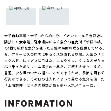
米子自動車道・米子ICから約10分、イオンモール日吉津店に
隣接した食事処。駐車場内にある魚介の直売所「新鮮市場」
の1画で新鮮な魚介を使った自慢の海鮮料理を提供している。
セルフサービスの店内は明るく活気溢れる空間。人気の「ミ
ックス丼」はマグロに白はた、エビやイカ、うになどがたっ
ぷり乗ったボリューム満点の一品だ。ご飯を大盛り、多め、
普通、少な目の中から選ぶことができるため、季節を問わず
行列ができる。その日の仕入れによって異なる魚介を使った
「上海鮮丼」はネタの種類が最も多い人気メニューだ。
INFORMATION