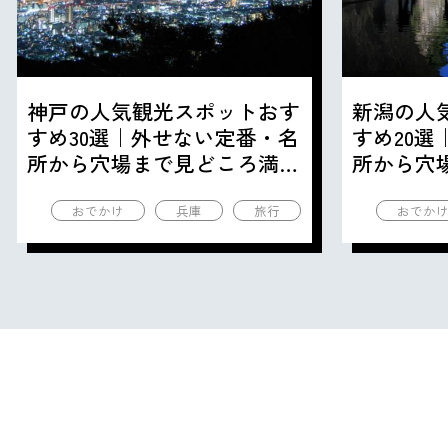
神戸の人気観光スポットおす
新潟の人
すめ30選｜外せない定番・名
すめ20
所から穴場まで見どころ満載
所から穴
の観光地を紹介
の観光地
おでかけ
兵庫
旅行
おでか