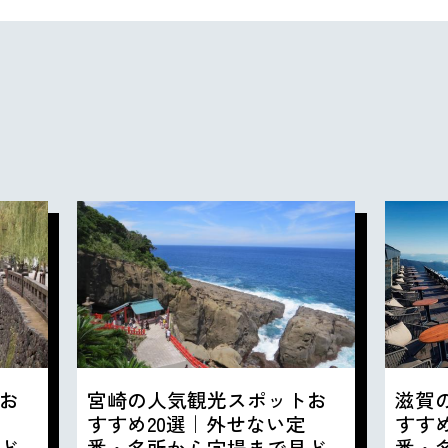
お
宮崎の人気観光スポットお
滋賀
すすめ20選｜外せない定
すす
ど
番・名所から穴場まで見ど
番・