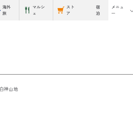
メニュ
海外
マルシ
スト
宿
ー
旅
ェ
ア
泊