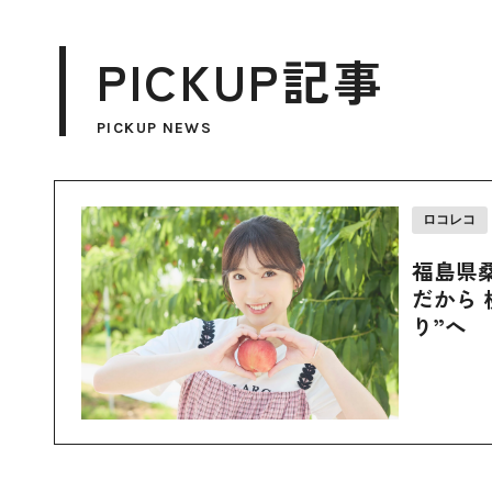
PICKUP記事
PICKUP NEWS
ロコレコ
福島県
だから 
り”へ