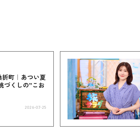
桑折町｜あつい夏
桃づくしの”こお
2026-07-25