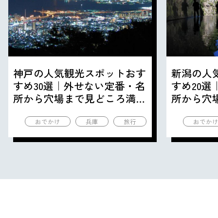
神戸の人気観光スポットおす
新潟の人
すめ30選｜外せない定番・名
すめ20
所から穴場まで見どころ満載
所から穴
の観光地を紹介
の観光地
おでかけ
兵庫
旅行
おでか