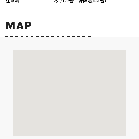
駐車場
あり(72台、身障者用4台)
MAP