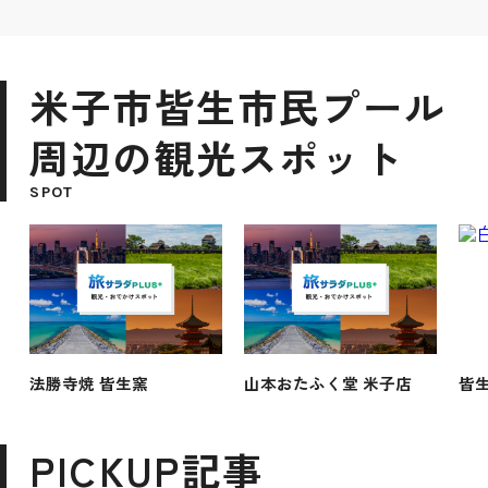
米子市皆生市民プール
周辺の観光スポット
SPOT
法勝寺焼 皆生窯
山本おたふく堂 米子店
皆
PICKUP記事