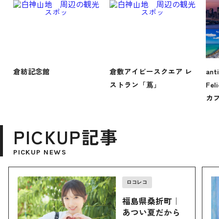
倉紡記念館
倉敷アイビースクエア レ
ant
ストラン「蔦」
Fe
カフ
PICKUP記事
PICKUP NEWS
ロコレコ
福島県桑折町｜
あつい夏だから