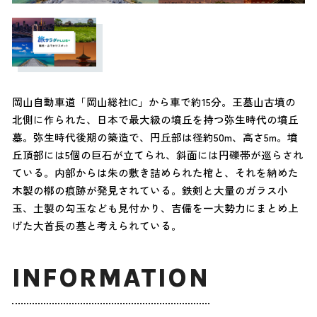
岡山自動車道「岡山総社IC」から車で約15分。王墓山古墳の
北側に作られた、日本で最大級の墳丘を持つ弥生時代の墳丘
墓。弥生時代後期の築造で、円丘部は径約50m、高さ5m。墳
丘頂部には5個の巨石が立てられ、斜面には円礫帯が巡らされ
ている。内部からは朱の敷き詰められた棺と、それを納めた
木製の槨の痕跡が発見されている。鉄剣と大量のガラス小
玉、土製の勾玉なども見付かり、吉備を一大勢力にまとめ上
げた大首長の墓と考えられている。
INFORMATION