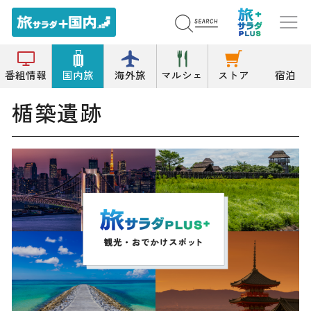
トップ
遺跡/墓/古墳
楯築遺跡
番組情報
国内旅
海外旅
マルシェ
ストア
宿泊
楯築遺跡