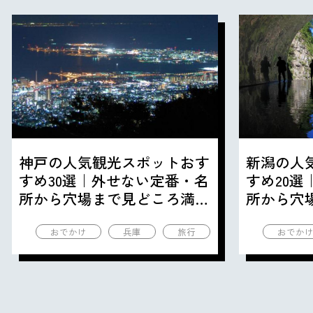
神戸の人気観光スポットおす
新潟の人
すめ30選｜外せない定番・名
すめ20
所から穴場まで見どころ満載
所から穴
の観光地を紹介
の観光地
おでかけ
兵庫
旅行
おでか