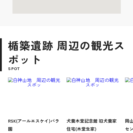
楯築遺跡 周辺の観光ス
ポット
SPOT
RSK(アールエスケイ)バラ
犬養木堂記念館 旧犬養家
岡
園
住宅(木堂生家)
セ