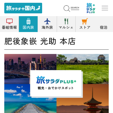
トップ
お土産
肥後象嵌 光助 本店
番組情報
国内旅
海外旅
マルシェ
ストア
宿泊
肥後象嵌 光助 本店