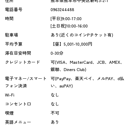
住所
熊本県熊本市中央区新町3-2-1
電話番号
0963244488
時間
[平日]9:00-17:00
[土日祝]10:00-16:00
駐車場
あり(近くのコインPチケット有)
平均予算
【昼】5,001-10,000円
滞在目安時間
0-30分
クレジットカード
可(VISA、MasterCard、JCB、AMEX、
銀聯、Diners Club)
電子マネー/スマート
可(PayPay、楽天ペイ、メルPAY、d払
フォン決済
い、auPAY)
Wi-Fi
なし
コンセント口
なし
喫煙
不可
英語メニュー
あり