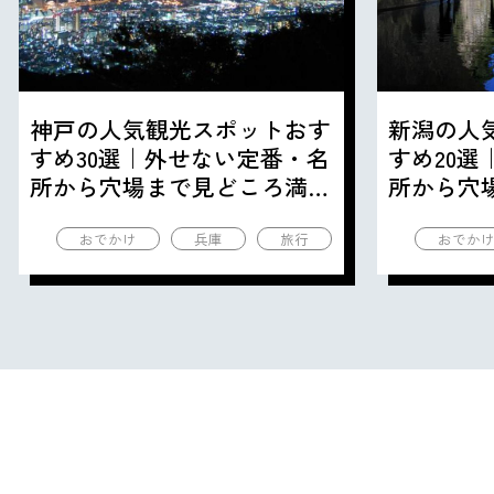
神戸の人気観光スポットおす
新潟の人
すめ30選｜外せない定番・名
すめ20
所から穴場まで見どころ満載
所から穴
の観光地を紹介
の観光地
おでかけ
兵庫
旅行
おでか