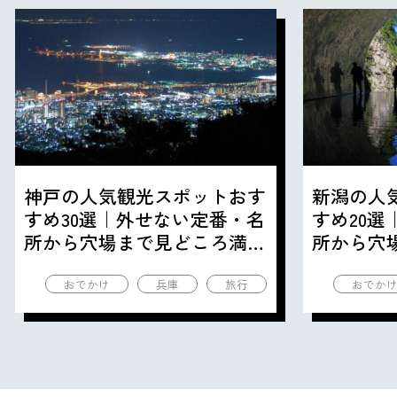
神戸の人気観光スポットおす
新潟の人
すめ30選｜外せない定番・名
すめ20
所から穴場まで見どころ満載
所から穴
の観光地を紹介
の観光地
おでかけ
兵庫
旅行
おでか