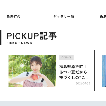
角島灯台
ギャラリー館
角
PICKUP記事
PICKUP NEWS
ロコレコ
福島県桑折町｜
あつい夏だから
桃づくしの”こお
り”へ
2026-07-25