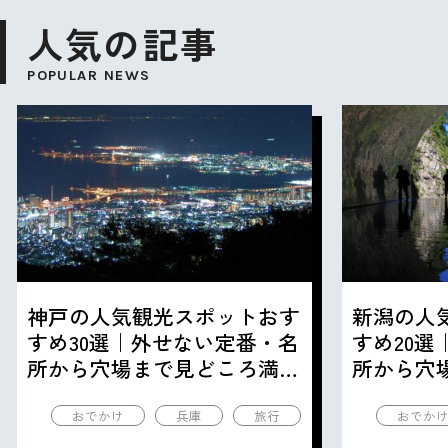
人気の記事
POPULAR NEWS
神戸の人気観光スポットおす
新潟の人
すめ30選｜外せない定番・名
すめ20
所から穴場まで見どころ満載
所から穴
の観光地を紹介
の観光地
おでかけ
兵庫
旅行
おでか