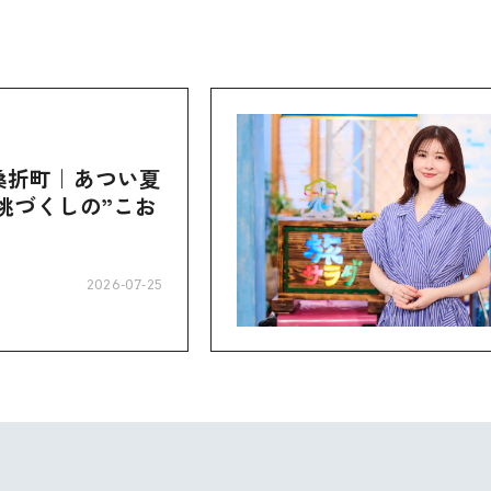
桑折町｜あつい夏
桃づくしの”こお
2026-07-25