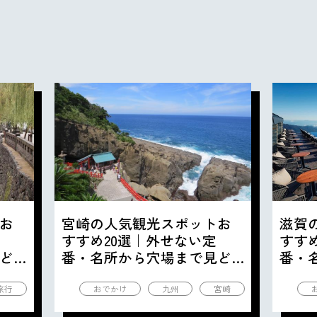
お
宮崎の人気観光スポットお
滋賀
すすめ20選｜外せない定
すす
ど
番・名所から穴場まで見ど
番・
ころ満載の観光地を紹介
ころ
旅行
おでかけ
九州
宮崎