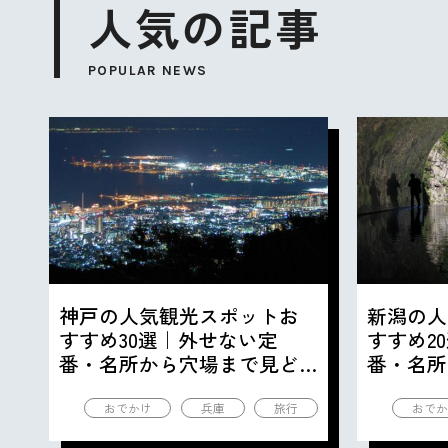
人気の記事
POPULAR NEWS
神戸の人気観光スポットお
新潟の人
すすめ30選｜外せない定
すすめ2
番・名所から穴場まで見ど
番・名所
ころ満載の観光地を紹介
ころ満載
おでかけ
兵庫
旅行
おでか