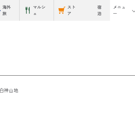
メニュ
海外
マルシ
スト
宿
ー
旅
ェ
ア
泊