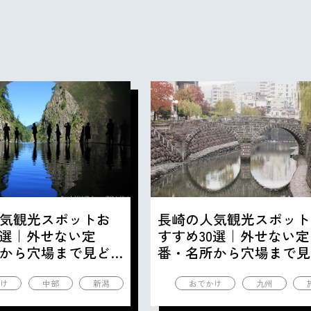
気観光スポットお
長崎の人気観光スポット
0選｜外せない定
すすめ30選｜外せない定
から穴場まで見ど
番・名所から穴場まで見
の観光地を紹介
ころ満載の観光地を紹介
け
中部
新潟
おでかけ
九州