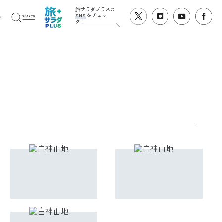
旅サラダプラスの
SNS
をチェッ
ク！