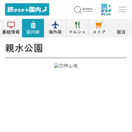
トップ
公園/緑地
親水公園
番組情報
国内旅
海外旅
マルシェ
ストア
宿泊
親水公園