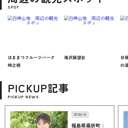
SPOT
はままつフルーツパーク
滝沢展望台
日
時之栖
の
PICKUP記事
PICKUP NEWS
ロコレコ
福島県桑折町｜