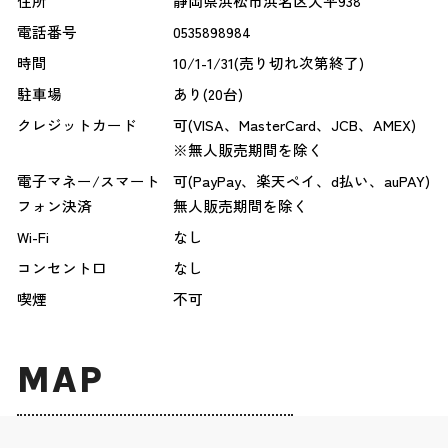
住所
静岡県浜松市浜名区大平938
電話番号
0535898984
時間
10/1-1/31(売り切れ次第終了)
駐車場
あり(20台)
クレジットカード
可(VISA、MasterCard、JCB、AMEX)
※無人販売期間を除く
電子マネー/スマート
可(PayPay、楽天ペイ、d払い、auPAY)
フォン決済
無人販売期間を除く
Wi-Fi
なし
コンセント口
なし
喫煙
不可
MAP