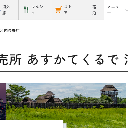
メニュ
海外
マルシ
スト
宿
ー
旅
ェ
ア
泊
 河内長野店
売所 あすかてくるで