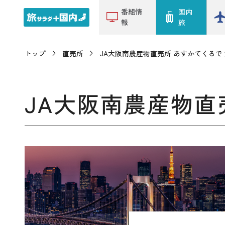
番組情
国内
報
旅
トップ
直売所
JA大阪南農産物直売所 あすかてくるで
JA大阪南農産物直