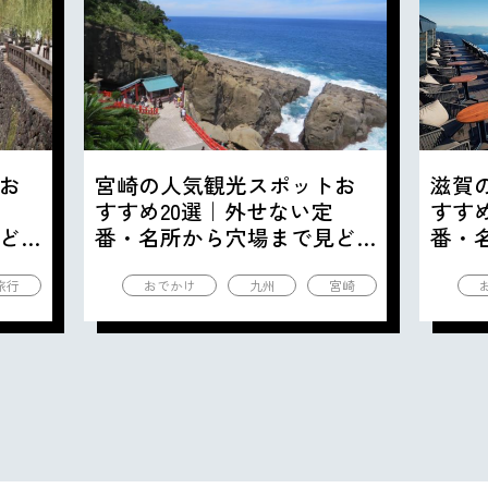
お
宮崎の人気観光スポットお
滋賀
すすめ20選｜外せない定
すす
ど
番・名所から穴場まで見ど
番・
ころ満載の観光地を紹介
ころ
旅行
おでかけ
九州
宮崎