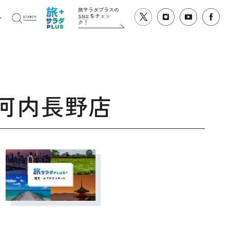
旅サラダプラスの
SNS
をチェッ
ク！
 河内長野店