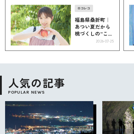
ロコレコ
福島県桑折町｜
あつい夏だから
桃づくしの”こお
り”へ
2026-07-25
人気の記事
POPULAR NEWS