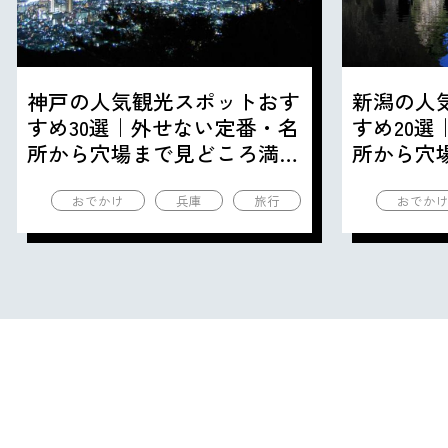
神戸の人気観光スポットおす
新潟の人
すめ30選｜外せない定番・名
すめ20
所から穴場まで見どころ満載
所から穴
の観光地を紹介
の観光地
おでかけ
兵庫
旅行
おでか