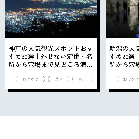
神戸の人気観光スポットおす
新潟の人
すめ30選｜外せない定番・名
すめ20
所から穴場まで見どころ満載
所から穴
の観光地を紹介
の観光地
おでかけ
兵庫
旅行
おでか