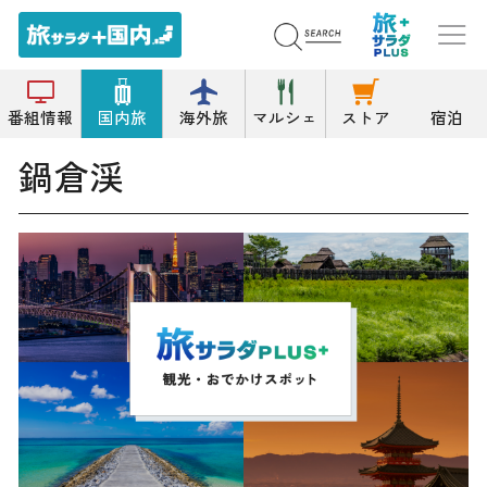
トップ
渓谷
鍋倉渓
番組情報
国内旅
海外旅
マルシェ
ストア
宿泊
鍋倉渓