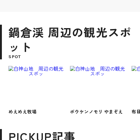
鍋倉渓 周辺の観光スポ
ット
SPOT
めえめえ牧場
ボウケンノモリ やまぞえ
布
PICKUP記事