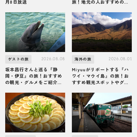
月8日放送
旅！地元の人おすすめのご
当地名物グルメ3選 2026年
8月8日放送
2026.08.08
2026.08.01
ゲストの旅
海外の旅
坂本昌行さんと巡る『静
Miyuuがリポートする『ハ
岡・伊豆』の旅！おすすめ
ワイ・マウイ島』の旅！お
の観光・グルメをご紹介
すすめ観光スポットやグル
2026年8月8日放送
メを紹介 2026年8月1日放
送