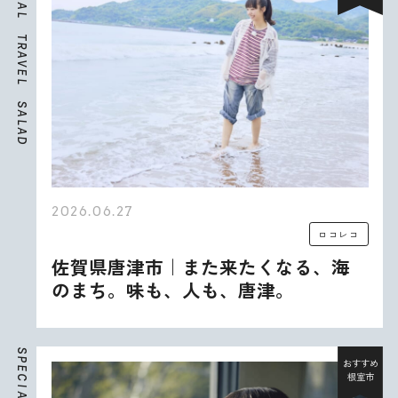
A
L
T
R
A
V
E
L
S
A
L
A
D
2026.06.27
ロコレコ
佐賀県唐津市｜また来たくなる、海
のまち。味も、人も、唐津。
S
P
おすすめ
E
根室市
C
I
A