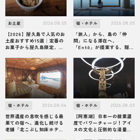
2026.08.05
2026.08.05
お土産
宿・ホテル
【2026】屋久島で人気のお
「旅人」から、島の「仲
土産おすすめ15選｜定番の
間」になる滞在へ。
お菓子から屋久島限定、ば
「Entô」が提案する、隠
らまき用まで幅広く紹介
岐・海士町のリアルな営み
に触れる特別な体験
2026.08.04
2026.08.03
宿・ホテル
宿・ホテル
世界遺産の息吹を感じる最
【阿寒湖】日本一の酸素濃
果ての宿へ。進化し続ける
度でパワーチャージ！アイ
老舗「北こぶし知床ホテル
ヌの文化と圧倒的な湯量の
＆リゾート」で、からだ全
絶景温泉に満たされる「あ