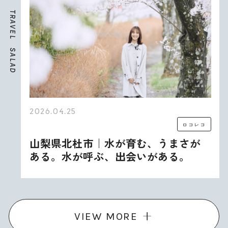
T
R
A
V
E
L
S
A
L
A
D
2026.04.25
ロコレコ
山梨県北杜市｜水が育む、うまさが
ある。水が呼ぶ、出会いがある。
VIEW MORE