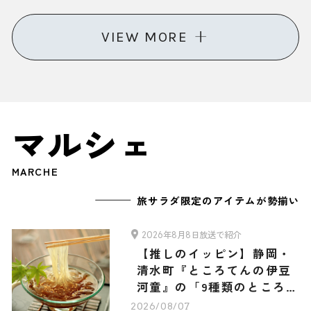
選
VIEW MORE
マルシェ
MARCHE
旅サラダ限定のアイテムが勢揃い
2026年8月8日放送で紹介
【推しのイッピン】静岡・
清水町『ところてんの伊豆
河童』の「9種類のところて
ん・3種類のあんみつ 旅サ
2026/08/07