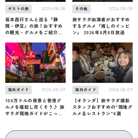
2026.08.08
2026.08.08
ゲストの旅
その他
坂本昌行さんと巡る『静
旅サラダ出演者がおすすめ
岡・伊豆』の旅！おすすめ
するグルメ『推しのイッピ
の観光・グルメをご紹介
ン』 2026年8月8日放送
2026年8月8日放送
2026.08.07
2026.08.07
海外ガイド
海外ガイド
100万ドルの夜景と香港グ
【オランダ】旅サラダ撮影
ルメを堪能し尽くそう♪ 旅
スタッフおすすめの”現地グ
サラダ現地ガイドがこっそ
ルメ＆レストラン”6選
り教える香港「九龍」の観
光スポット・グルメ・お土
産3選