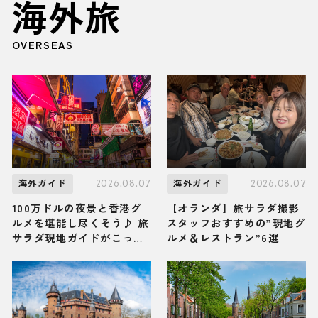
海外旅
OVERSEAS
2026.08.07
2026.08.07
海外ガイド
海外ガイド
100万ドルの夜景と香港グ
【オランダ】旅サラダ撮影
ルメを堪能し尽くそう♪ 旅
スタッフおすすめの”現地グ
サラダ現地ガイドがこっそ
ルメ＆レストラン”6選
り教える香港「九龍」の観
光スポット・グルメ・お土
産3選