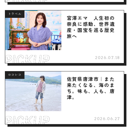
トラベル
宮澤エマ 人生初の
奈良に感動、世界遺
産・国宝を巡る歴史
旅へ
2026.07.18
ロコレコ
佐賀県唐津市｜また
来たくなる、海のま
ち。味も、人も、唐
津。
2026.06.27