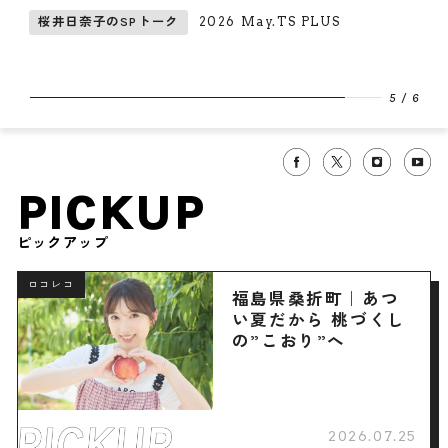
満喫
2026 May.TS PLUS
畑芽育のSPトーク
6
/
6
PICKUP
ピックアップ
ロコレコ
福島県桑折町｜あつ
い夏だから 桃づくし
の”こおり”へ
2026.07.25