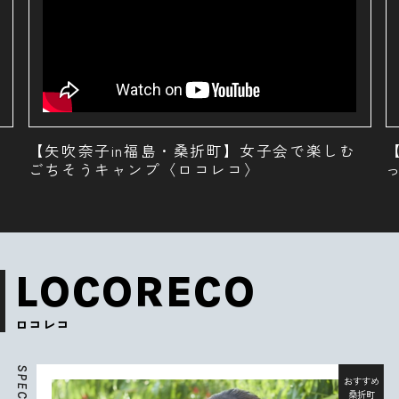
【矢吹奈子in福島・桑折町】桃1個まるごと使
ったグルメ〈ロコレコ〉
LOCORECO
ロコレコ
S
P
おすすめ
E
桑折町
C