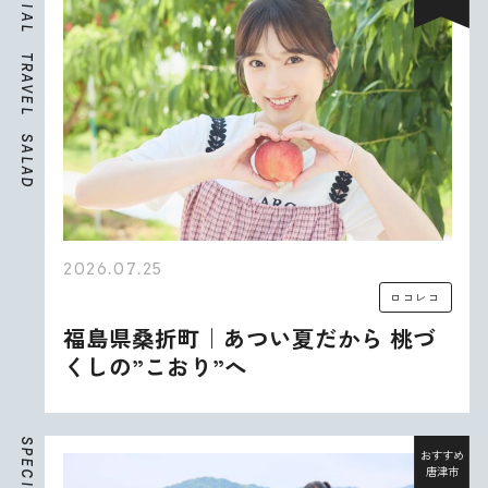
I
A
L
T
R
A
V
E
L
S
A
L
A
D
2026.07.25
ロコレコ
福島県桑折町｜あつい夏だから 桃づ
くしの”こおり”へ
S
P
おすすめ
E
唐津市
C
I