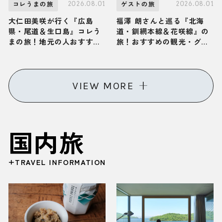
2026.08.01
2026.08.01
コレうまの旅
ゲストの旅
大仁田美咲が行く『広島
福澤 朗さんと巡る『北海
県・尾道＆生口島』コレう
道・釧網本線＆花咲線』の
まの旅！地元の人おすすめ
旅！おすすめの観光・グル
のご当地名物グルメ2選
メをご紹介 2026年8月1日
2026年8月1日放送
放送
VIEW MORE
国内旅
+TRAVEL INFORMATION