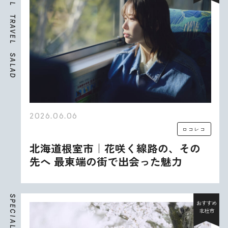
L
T
R
A
V
E
L
S
A
L
A
D
2026.06.06
ロコレコ
北海道根室市｜花咲く線路の、その
先へ 最東端の街で出会った魅力
S
P
おすすめ
E
北杜市
C
I
A
L