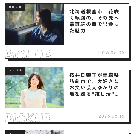
ロコレコ
北海道根室市｜花咲
く線路の、その先へ
最東端の街で出会っ
た魅力
2026.06.06
トラベル
桜井日奈子が青森県
弘前市で、大好きな
お笑い芸人ゆかりの
地を巡る“推し活”旅
へ
2026.05.16