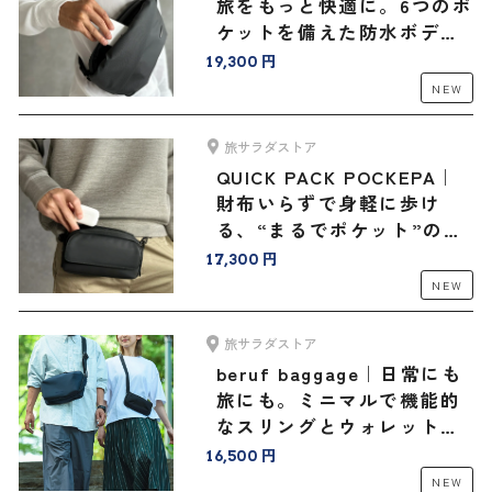
旅をもっと快適に。6つのポ
ケットを備えた防水ボディ
バッグ
19,300 円
NEW
旅サラダストア
QUICK PACK POCKEPA｜
財布いらずで身軽に歩け
る、“まるでポケット”のよ
うなバッグ
17,300 円
NEW
旅サラダストア
beruf baggage｜日常にも
旅にも。ミニマルで機能的
なスリングとウォレットバ
ッグ＜豊岡鞄®コラボ＞
16,500 円
NEW