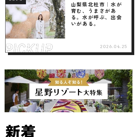
ロコレコ
山梨県北杜市｜水が
育む、うまさがあ
る。水が呼ぶ、出会
いがある。
2026.04.25
新着