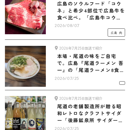
広島のソウルフード「コウ
ネ」と希少4部位で広島牛を
食べ比べ。「広島牛コウネ
（500g）・和牛ショコラ-
2026/08/07
Hiroshima Beef-セット」
広島
肉
2026年7月25日放送で紹介
本場・尾道の味をご自宅
で。広島『尾道ラーメン 吾
一』の「尾道ラーメン8食セ
ット」
2026/07/25
2026年7月25日放送で紹介
尾道の老舗製造所が贈る昭
和レトロなクラフトサイダ
ー「後藤鉱泉所 サイダー6
種12本 旅サラダマルシェオ
2026/07/25