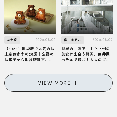
体が解き放たれる大人の旅
かん遊久の里 鶴雅」へ
2026.08.02
2026.08.02
お土産
宿・ホテル
【2026】池袋駅で人気のお
世界の一流アートと上州の
土産おすすめ20選｜定番の
美食に出会う贅沢。白井屋
お菓子から池袋駅限定、お
ホテルで過ごす大人のご褒
しゃれなお土産、ばらまき
美ひとり旅
用まで幅広く紹介
VIEW MORE