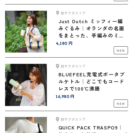
旅サラダストア
Just Dutch ミッフィー編
みぐるみ｜オランダの名画
をまとった、手編みのミッ
フィーと旅へ
4,180 円
NEW
旅サラダストア
BLUEFEEL充電式ポータブ
ルケトル｜どこでもコード
レスで100℃沸騰
16,980 円
NEW
旅サラダストア
QUICK PACK TRASPO9｜