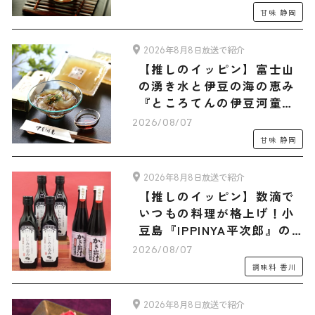
ラダマルシェオリジナルセ
甘味
静岡
ット」
2026年8月8日放送で紹介
【推しのイッピン】富士山
の湧き水と伊豆の海の恵み
『ところてんの伊豆河童』
の「ところてん・フルーツ
2026/08/07
あんみつ 旅サラダマルシェ
甘味
静岡
オリジナル木製てん突きセ
ット」全15食入り
2026年8月8日放送で紹介
【推しのイッピン】数滴で
いつもの料理が格上げ！小
豆島『IPPINYA平次郎』の
万能だし「しじみの恵み」
2026/08/07
＆「かき出汁」
調味料
香川
2026年8月8日放送で紹介