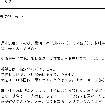
煮 ６切
×奥行20×高さ7
形県米沢産）・砂糖、醤油、酒／調味料（アミノ酸等）、甘味
部に小麦・大豆を含む）
の準備が完了次第、随時発送。ご注文からお届けまで30日以上
。
け希望日はご指定いただけません。
ト包装およびギフト用配送は承っておりません。
の配送は、日本国内に限らせていただきます。また、島しょ部
状況、仕入れ状況などにより、すぐにご注文頂けない場合がご
押せない場合は、再入荷お知らせメールにご登録をお願いいた
用意が確認でき次第、メールにてお知らせさせていただきます