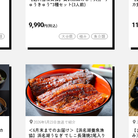
ゅうきゅう”3種セット(3人前)
カ
9,990
11
円(税込)
類
大分県
極み
魚介類
2026年5月23日放送で紹介
カ
＜6月末までのお届け＞【浜名湖養魚漁
【
協】浜名湖うなぎ でしこ長蒲焼2尾入り
み