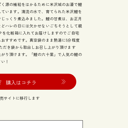
ぱく源の補給をはかるために米沢城のお濠で鯉
れています。清流の水で、育てられた米沢鯉を
でじっくり煮込みました。鯉の甘煮は、お正月
などハレの日には欠かせないごちそうとして親
ックを化粧箱に入れてお届けしますのでご自宅
もおすすめです。真空袋のまま熱湯に5分程度
いただき袋から取出しお召し上がり頂けます
上がり頂けます。「鯉の六十里」で人気の鯉の
さい！
購入はコチラ
売サイトに移行します