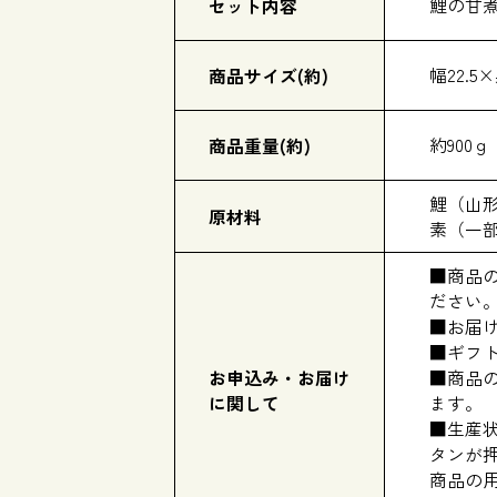
鯉の甘
セット内容
幅22.5
商品サイズ(約)
約900ｇ
商品重量(約)
鯉（山
原材料
素（一
■商品
ださい
■お届
■ギフ
お申込み・お届け
■商品
に関して
ます。
■生産
タンが
商品の