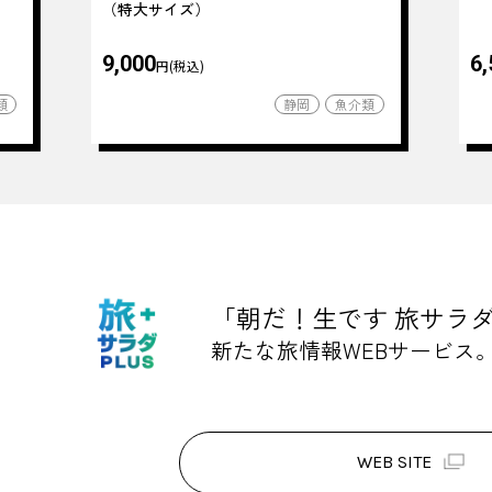
（特大サイズ）
9,000
6,
円(税込)
類
静岡
魚介類
「朝だ！生です 旅サラ
新たな旅情報WEBサービス
WEB SITE