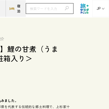
ト
宿
JP
泊
紹介
里】鯉の甘煮（うま
粧箱入り＞
込みました。
形県を代表する伝統的な郷土料理で、上杉家十