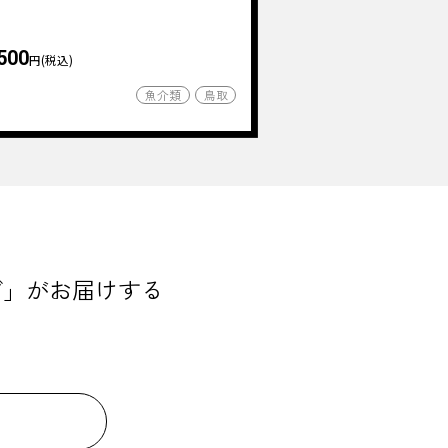
500
円(税込)
魚介類
鳥取
ダ」がお届けする
。