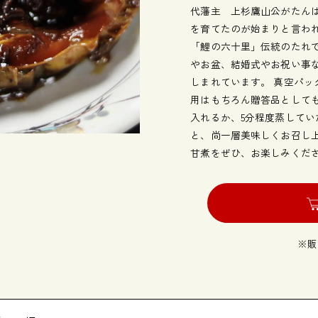
代藩主 上杉鷹山公がたん
を育てたのが始まりと言わ
「鯉の六十里」伝統のたれ
やお盆、結婚式やお祝い事
しまれています。 真空パ
用はもちろん贈答品として
入れるか、5分程度蒸して
と、尚一層美味しくお召し
甘煮をぜひ、お楽しみくだ
※販