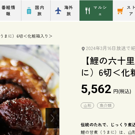
番組情
国内
海外
マルシ
ス
報
旅
旅
ェ
ア
うまに）6切＜化粧箱入り＞
2024年3月16日放送で
【鯉の六十
に）6切＜化
5,562
円(税込)
山形
魚介類
伝統のたれで、じっくり煮
鯉の甘煮（うまに）は、山