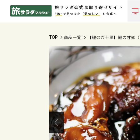
旅サラダ公式お取り寄せサイト
“旅”
で見つけた
「美味しい」
を食卓へ
商品一覧
【鯉の六十里】鯉の甘煮（
TOP