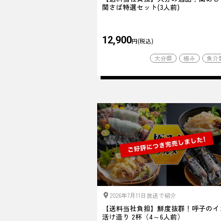
関さば特選セット(3人前)
12,900
円(税込)
大分県
極み
魚介
2026年7月11日放送で紹介
【送料当社負担】鮮度抜群！呼子のイ
活け造り 2杯（4～6人前）