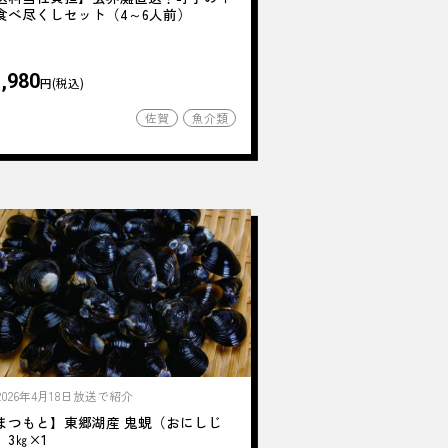
食べ尽くしセット（4～6人前）
,980
円(税込)
佐賀
魚介類
2026年4月18日放送で紹介
まつもと】東郷湖産 鬼蜆（おにしじ
）3㎏×1