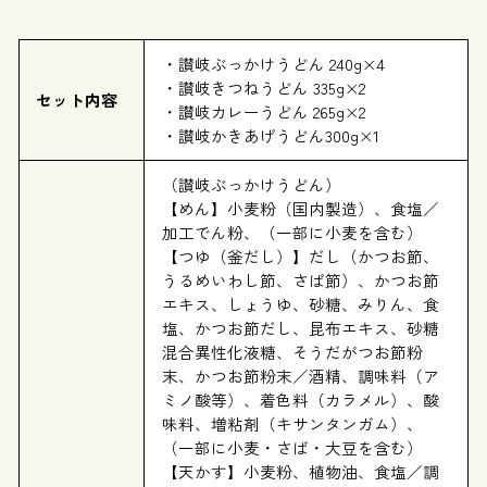
・讃岐ぶっかけうどん 240g×4
・讃岐きつねうどん 335g×2
セット内容
・讃岐カレーうどん 265g×2
・讃岐かきあげうどん300g×1
（讃岐ぶっかけうどん）
【めん】小麦粉（国内製造）、食塩／
加工でん粉、（一部に小麦を含む）
【つゆ（釜だし）】だし（かつお節、
うるめいわし節、さば節）、かつお節
エキス、しょうゆ、砂糖、みりん、食
塩、かつお節だし、昆布エキス、砂糖
混合異性化液糖、そうだがつお節粉
末、かつお節粉末／酒精、調味料（ア
ミノ酸等）、着色料（カラメル）、酸
味料、増粘剤（キサンタンガム）、
（一部に小麦・さば・大豆を含む）
【天かす】小麦粉、植物油、食塩／調