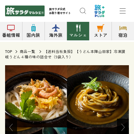
旅サラダ公式
お取り寄せサイト
番組情報
国内旅
海外旅
マルシェ
ストア
宿泊
商品一覧
【送料当社負担】【うどん本陣山田家】冷凍讃
TOP
岐うどん４種の味の詰合せ（9袋入り）