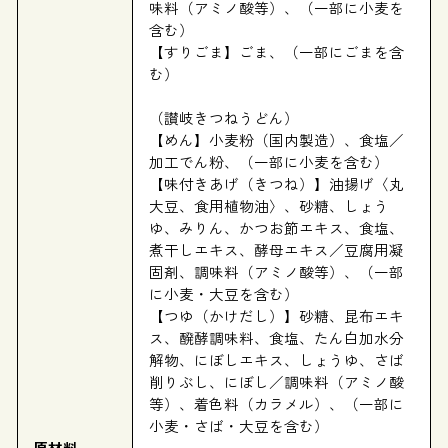
味料（アミノ酸等）、（一部に小麦を
含む）
【すりごま】ごま、（一部にごまを含
む）
（讃岐きつねうどん）
【めん】小麦粉（国内製造）、食塩／
加工でん粉、（一部に小麦を含む）
【味付きあげ（きつね）】油揚げ〈丸
大豆、食用植物油〉、砂糖、しょう
ゆ、みりん、かつお節エキス、食塩、
煮干しエキス、酵母エキス／豆腐用凝
固剤、調味料（アミノ酸等）、（一部
に小麦・大豆を含む）
【つゆ（かけだし）】砂糖、昆布エキ
ス、醗酵調味料、食塩、たん白加水分
解物、にぼしエキス、しょうゆ、さば
削りぶし、にぼし／調味料（アミノ酸
等）、着色料（カラメル）、（一部に
小麦・さば・大豆を含む）
原材料