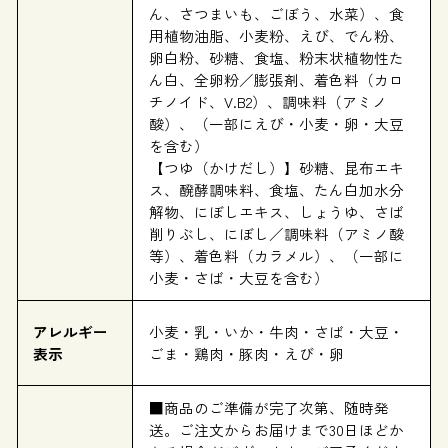
ん、さつまいも、ごぼう、水菜）、食
用植物油脂、小麦粉、えび、でん粉、
卵白粉、砂糖、食塩、粉末状植物性た
ん白、全卵粉／膨張剤、着色料（カロ
チノイド、V.B2）、調味料（アミノ
酸）、（一部にえび・小麦・卵・大豆
を含む）
【つゆ（かけだし）】砂糖、昆布エキ
ス、醗酵調味料、食塩、たん白加水分
解物、にぼしエキス、しょうゆ、さば
削りぶし、にぼし／調味料（アミノ酸
等）、着色料（カラメル）、（一部に
小麦・さば・大豆を含む）
アレルギー
小麦・乳・いか・牛肉・さば・大豆・
表示
ごま・鶏肉・豚肉・えび・卵
■商品のご準備が完了次第、随時発
送。ご注文からお届けまで30日ほどか