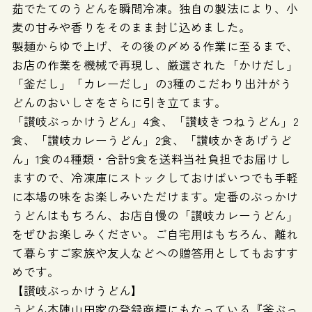
茹でたてのうどんを瞬間冷凍。独自の製法により、小
麦の甘みや香りをそのまま封じ込めました。
製麺からゆで上げ、その後の〆める作業に至るまで、
お店の作業を機械で再現し、厳選された「かけだし」
「釜だし」「カレーだし」の3種のこだわり出汁がう
どんのおいしさをさらに引き立てます。
「讃岐ぶっかけうどん」4食、「讃岐きつねうどん」2
食、「讃岐カレーうどん」2食、「讃岐かきあげうど
ん」1食の4種類・合計9食を送料当社負担でお届けし
ますので、冷凍庫にストックしておけばいつでも手軽
に本場の味をお楽しみいただけます。定番のぶっかけ
うどんはもちろん、お店自慢の「讃岐カレーうどん」
をぜひお楽しみください。ご自宅用はもちろん、離れ
て暮らすご家族や友人などへの贈答用としてもおすす
めです。
【讃岐ぶっかけうどん】
うどん本陣山田家の登録商標にもなっている『釜ぶっ