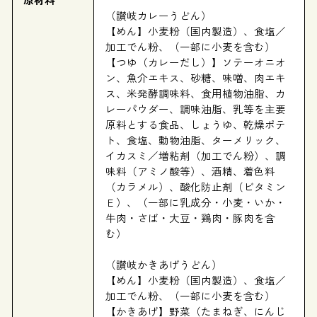
（讃岐カレーうどん）
【めん】小麦粉（国内製造）、食塩／
加工でん粉、（一部に小麦を含む）
【つゆ（カレーだし）】ソテーオニオ
ン、魚介エキス、砂糖、味噌、肉エキ
ス、米発酵調味料、食用植物油脂、カ
レーパウダー、調味油脂、乳等を主要
原料とする食品、しょうゆ、乾燥ポテ
ト、食塩、動物油脂、ターメリック、
イカスミ／増粘剤（加工でん粉）、調
味料（アミノ酸等）、酒精、着色料
（カラメル）、酸化防止剤（ビタミン
Ｅ）、（一部に乳成分・小麦・いか・
牛肉・さば・大豆・鶏肉・豚肉を含
む）
（讃岐かきあげうどん）
【めん】小麦粉（国内製造）、食塩／
加工でん粉、（一部に小麦を含む）
【かきあげ】野菜（たまねぎ、にんじ