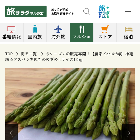
旅サラダ公式
お取り寄せサイト
番組情報
国内旅
海外旅
マルシェ
ストア
宿泊
商品一覧
今シーズンの販売再開！【農家-Sanukifuji】神経
TOP
締めアスパラさぬきのめざめ Lサイズ1.0kg