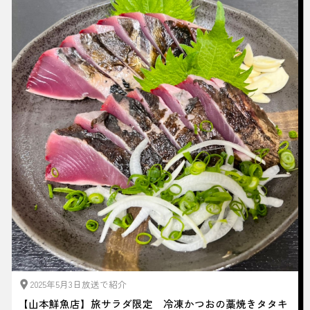
2025年5月3日放送で紹介
【山本鮮魚店】旅サラダ限定 冷凍かつおの藁焼きタタキ