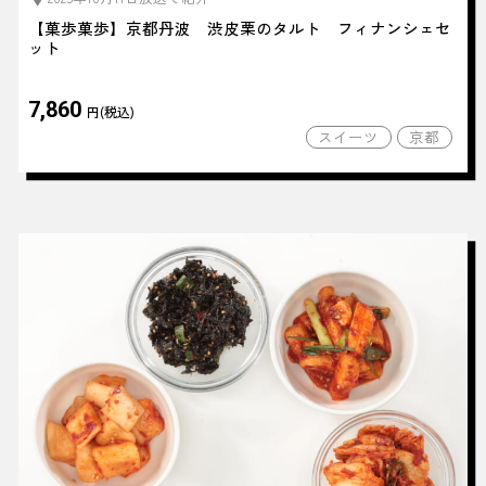
【菓歩菓歩】京都丹波 渋皮栗のタルト フィナンシェセ
ット
7,860
円(税込)
スイーツ
京都