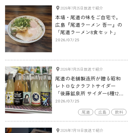
2026年7月25日放送で紹介
本場・尾道の味をご自宅で。
広島『尾道ラーメン 吾一』の
「尾道ラーメン8食セット」
2026/07/25
2026年7月25日放送で紹介
尾道の老舗製造所が贈る昭和
レトロなクラフトサイダー
「後藤鉱泉所 サイダー6種12本
旅サラダマルシェオリジナル
2026/07/25
セット」
尾道
広島
飲料
2026年7月18日放送で紹介