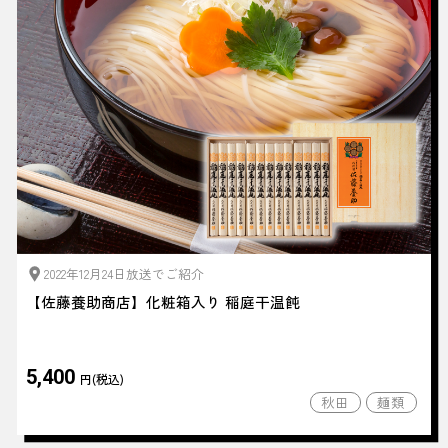
2022年12月24日放送でご紹介
【佐藤養助商店】化粧箱入り 稲庭干温飩
5,400
円(税込)
秋田
麺類