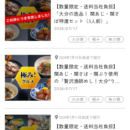
【数量限定・送料当社負担】
「大分の逸品！ 関あじ・関さ
ば特選セット（3人前）」
2026/07/17
大分県
極み
魚介類
2026年7月18日放送で紹介
【数量限定・送料当社負担】
関あじ・関さば・関ぶり使用
の「贅沢漁師めし！大分“りゅ
うきゅう”３種セット（3人
2026/07/17
前）」
大分県
極み
魚介類
2026年7月11日放送で紹介
【数量限定・送料当社負担】