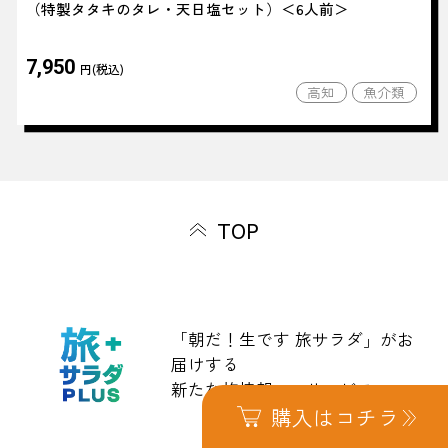
（特製タタキのタレ・天日塩セット）＜6人前＞
7,950
円(税込)
高知
魚介類
TOP
「朝だ！生です 旅サラダ」がお
届けする
新たな旅情報WEBサービス。
購入はコチラ