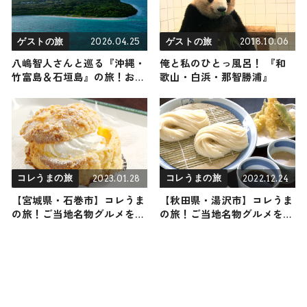
2026.04.25
2018.10.06
ゲストの旅
ゲストの旅
八嶋智人さんと巡る『沖縄・
俺と私のひとっ風呂！ 『和
竹富島＆石垣島』の旅！おす
歌山・白浜・那智勝浦』
すめの観光・グルメをご紹介
2026年4月25日放送
2023.01.28
2022.12.24
コレうまの旅
コレうまの旅
【宮城県・石巻市】コレうま
【秋田県・湯沢市】コレうま
の旅！ご当地名物グルメをお
の旅！ご当地名物グルメをお
届け
届け