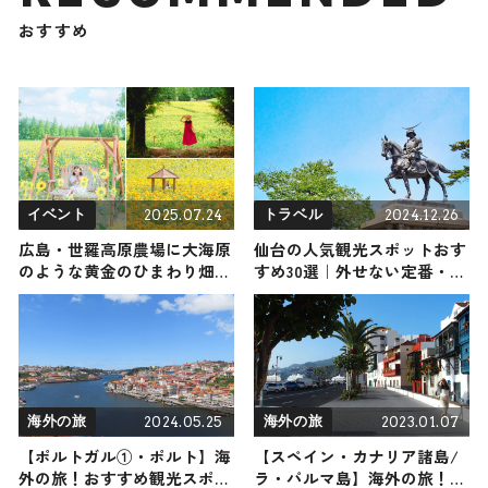
おすすめ
2025.07.24
2024.12.26
イベント
トラベル
広島・世羅高原農場に大海原
仙台の人気観光スポットおす
のような黄金のひまわり畑が
すめ30選｜外せない定番・名
出現！7月26日（土）から
所から穴場まで見どころ満載
「ひまわりまつり」開催
の観光地を紹介
2024.05.25
2023.01.07
海外の旅
海外の旅
【ポルトガル①・ポルト】海
【スペイン・カナリア諸島/
外の旅！おすすめ観光スポッ
ラ・パルマ島】海外の旅！お