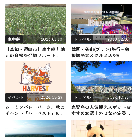
トやグルメをリポート 2024
すすめ観光スポットやグルメ
年5月25日放送
をリポート
2026.01.10
2023.02.10
生中継
トラベル
【高知・須崎市】生中継！地
韓国・釜山(プサン)旅行〜鉄
元の自慢を発掘リポート
板観光地＆グルメ店8選
2026年1月10日放送
2024.08.23
2024.10.22
イベント
トラベル
ムーミンバレーパーク、秋の
鹿児島の人気観光スポットお
イベント「ハーベスト」9月
すすめ30選｜外せない定番・
13日より開催 新たなエリアも
名所から穴場まで見どころ満
登場
載の観光地を紹介