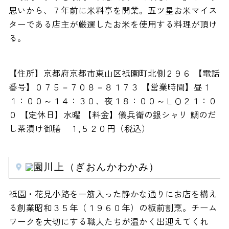
思いから、７年前に米料亭を開業。五ツ星お米マイス
ターである店主が厳選したお米を使用する料理が頂け
る。
【住所】京都府京都市東山区祇園町北側２９６ 【電話
番号】０７５－７０８－８１７３ 【営業時間】昼１
１：００～１４：３０、夜１８：００～ＬＯ２１：０
０ 【定休日】水曜 【料金】儀兵衛の銀シャリ 鯛のだ
し茶漬け御膳 １,５２０円（税込）
園川上（ぎおんかわかみ）
祇園・花見小路を一筋入った静かな通りにお店を構え
る創業昭和３５年（１９６０年）の板前割烹。チーム
ワークを大切にする職人たちが温かく出迎えてくれ