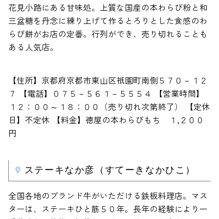
花見小路にある甘味処。上質な国産の本わらび粉と和
三盆糖を丹念に練り上げて作るとろりとした食感のわ
らび餅がお店の定番。行列ができ、売り切れることも
ある人気店。
【住所】京都府京都市東山区祇園町南側５７０－１２
７ 【電話】０７５－５６１－５５５４ 【営業時間】
１２：００～１８：００（売り切れ次第終了） 【定休
日】不定休 【料金】徳屋の本わらびもち １,２００
円
ステーキなか彦（すてーきなかひこ）
全国各地のブランド牛がいただける鉄板料理店。マス
ターは、ステーキひと筋５０年。長年の経験により一