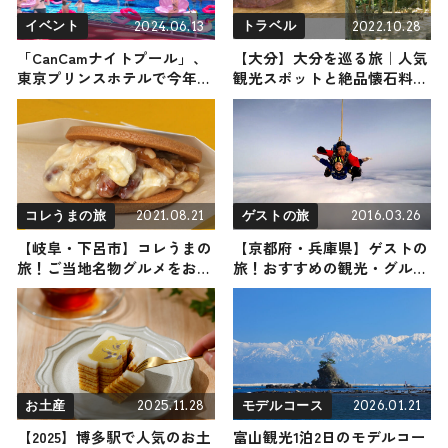
2024.06.13
2022.10.28
イベント
トラベル
「CanCamナイトプール」、
【大分】大分を巡る旅｜人気
東京プリンスホテルで今年も
観光スポットと絶品懐石料理
開催 夏祭りも楽しめる『エ
を堪能
レクトロ縁日』がテーマ
2021.08.21
2016.03.26
コレうまの旅
ゲストの旅
【岐阜・下呂市】コレうまの
【京都府・兵庫県】ゲストの
旅！ご当地名物グルメをお届
旅！おすすめの観光・グルメ
け
をご紹介
2025.11.28
2026.01.21
お土産
モデルコース
【2025】博多駅で人気のお土
富山観光1泊2日のモデルコー