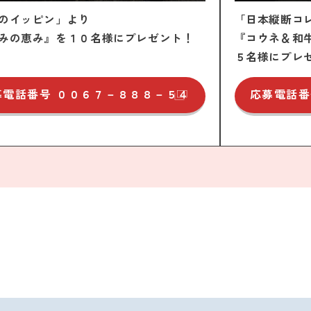
のイッピン」より
「日本縦断コ
みの恵み』を１０名様にプレゼント！
『コウネ＆和
５名様にプレ
募電話番号
００６７－８８８－５４
応募電話番