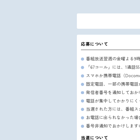
応募について
番組放送翌週の金曜よる9
「67コール」には、1通話
スマホか携帯電話（Docom
固定電話、一部の携帯電話
発信者番号を通知しておか
電話が集中してかかりにく
当選された方には、番組ス
お電話に出られなかった場
番号非通知でおかけします
当選について