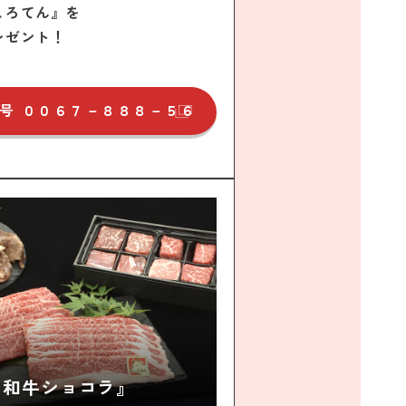
ころてん』を
レゼント！
号
００６７－８８８－５６
＆和牛ショコラ』