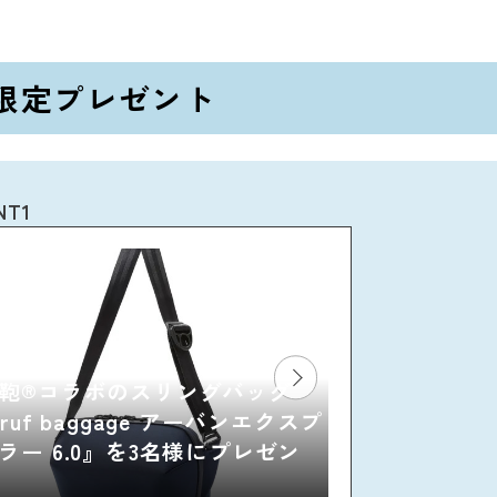
B限定プレゼント
NT1
鞄®コラボのスリングバッグ
eruf baggage アーバンエクスプ
ラー 6.0』を3名様にプレゼン