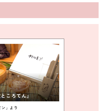
童ところてん』
ピン」より