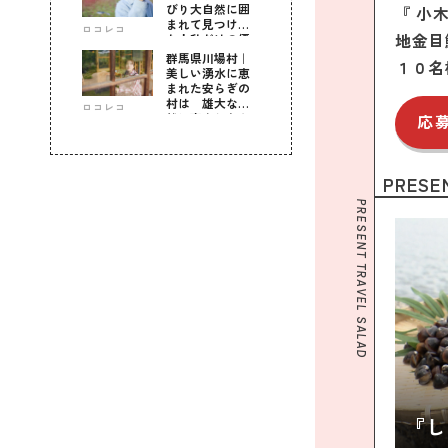
びり大自然に囲
『 小
まれて見つけ
ロコレコ
地金目
た！私だけの優
しい自分時間
群馬県川場村｜
１０名
美しい湧水に恵
まれた安らぎの
村は 雄大な自
ロコレコ
然に育まれた心
応
のふるさと
PRESE
PRESENT TRAVEL SALAD
『し