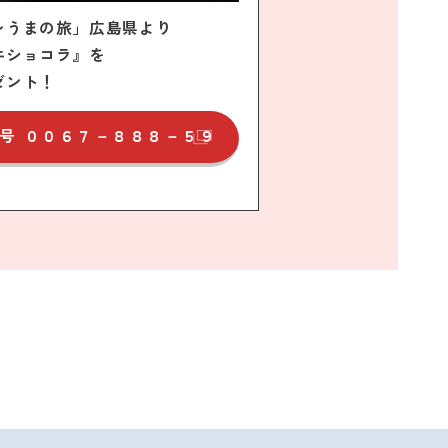
レうまの旅」広島県より
牛ショコラ』を
ゼント！
号
００６７－８８８－５９