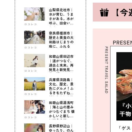
【今
山梨県北杜市｜
水が育む、うま
さがある。水が
呼ぶ、出会いが
ロコレコ
ある。
奈良県橿原市｜
歴史と美食の大
PRESE
和路はじまりの
地に、ふれる
ロコレコ
PRESENT TRAVEL SALAD
和歌山県田辺市
｜道がつなぐ、
過去と未来。再
発見と新発見の
ロコレコ
待つ街へ
兵庫県淡路島｜
文化、歴史、景
色にグルメ！ふ
るきをたずねて
ロコレコ
新しきを知る旅
和歌山県湯浅町
『小
｜海と山の恵み
がつむぐまち 懐
干物
かしいと新しい
ロコレコ
に出会う旅
長野県野辺山｜
「ゲス
ゆったり、のん