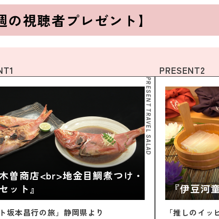
週の視聴者プレゼント】
NT1
PRESENT2
PRESENT TRAVEL SALAD
木曽商店<br>地金目鯛煮つけ・
セット』
『伊豆河
ト坂本昌行の旅」静岡県より
「推しのイッ