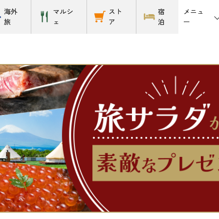
メニュ
海外
マルシ
スト
宿
ー
旅
ェ
ア
泊