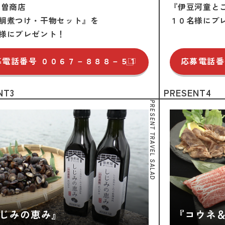
木曽商店
『伊豆河童と
鯛煮つけ・干物セット』を
１０名様にプ
様にプレゼント！
募電話番号
００６７－８８８－５１
応募電話番
NT3
PRESENT4
PRESENT TRAVEL SALAD
じみの恵み』
『コウネ