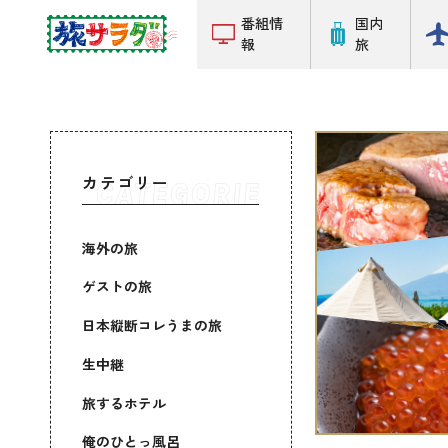
番組情
国内
報
旅
カテゴリー
海外の旅
ゲストの旅
日本縦断コレうまの旅
生中継
旅するホテル
俺のひとっ風呂