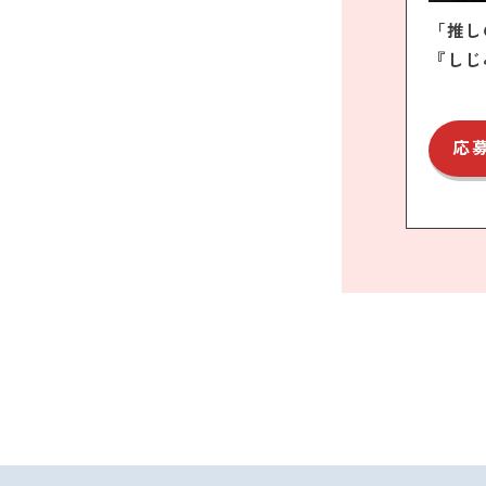
「推し
『しじ
応