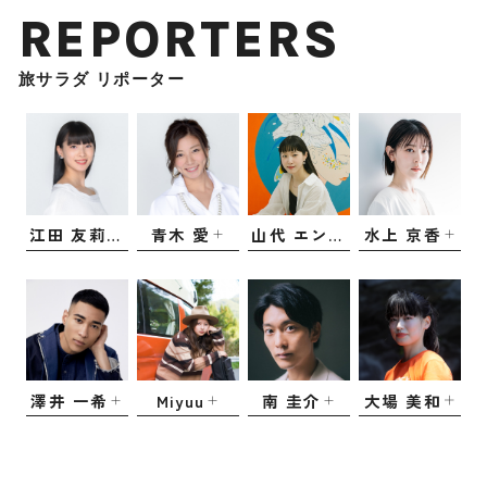
REPORTERS
旅サラダ リポーター
江田 友莉亜
青木 愛
山代 エンナ
水上 京香
澤井 一希
Miyuu
南 圭介
大場 美和