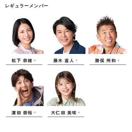
レギュラーメンバー
松下 奈緒
藤木 直人
勝俣 州和
濵田 崇裕
大仁田 美咲