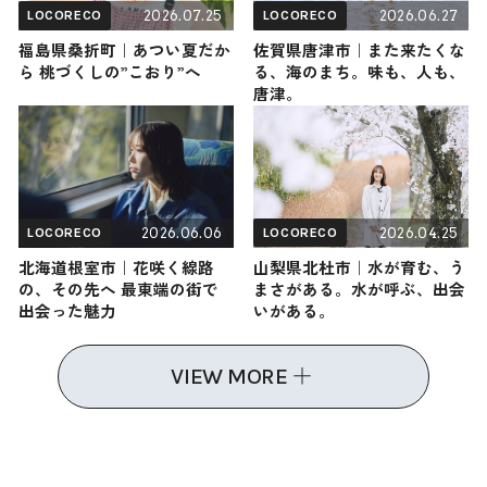
2026.07.25
2026.06.27
LOCORECO
LOCORECO
福島県桑折町｜あつい夏だか
佐賀県唐津市｜また来たくな
ら 桃づくしの”こおり”へ
る、海のまち。味も、人も、
唐津。
2026.06.06
2026.04.25
LOCORECO
LOCORECO
北海道根室市｜花咲く線路
山梨県北杜市｜水が育む、う
の、その先へ 最東端の街で
まさがある。水が呼ぶ、出会
出会った魅力
いがある。
VIEW MORE