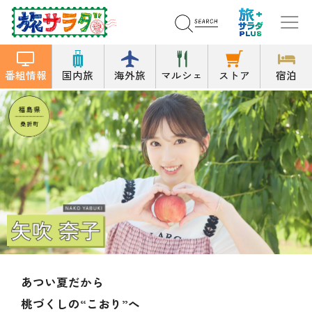
番組情報
国内旅
海外旅
マルシェ
ストア
宿泊
あつい夏だから
桃づくしの“こおり”へ