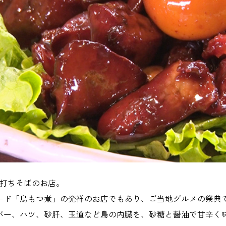
手打ちそばのお店。
ード「鳥もつ煮」の発祥のお店でもあり、ご当地グルメの祭典
バー、ハツ、砂肝、玉道など鳥の内臓を、砂糖と醤油で甘辛く