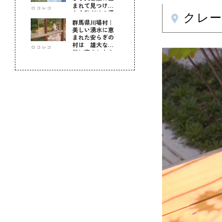
まれて見つけ
ロコレコ
た！私だけの優
クレ
しい自分時間
群馬県川場村｜
美しい湧水に恵
まれた安らぎの
村は 雄大な自
ロコレコ
然に育まれた心
のふるさと