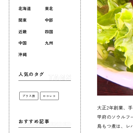
北海道
東北
関東
中部
近畿
四国
中国
九州
沖縄
人気のタグ
プラス旅
ロコレコ
大正2年創業、
甲府のソウルフ
おすすめ記事
鳥もつ煮は、レ