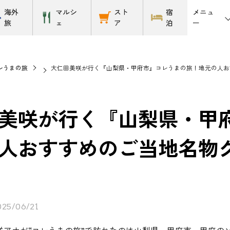
メニュ
海外
マルシ
スト
宿
ー
旅
ェ
ア
泊
レうまの旅
大仁田美咲が行く『山梨県・甲府市』コレうまの旅！地元の人おすす
美咲が行く『山梨県・甲
人おすすめのご当地名物グルメ
025/06/21