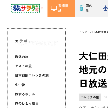
番組情
国内
報
旅
トップ
日本縦断コ
カテゴリー
大仁田
海外の旅
地元の
ゲストの旅
日本縦断コレうまの旅
日放送
生中継
旅するホテル
2
コレうまの旅
俺のひとっ風呂