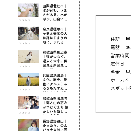
山梨県北杜市｜
水が育む、うま
さがある。水が
呼ぶ、出会いが
ロコレコ
ある。
奈良県橿原市｜
歴史と美食の大
和路はじまりの
住所
甲
地に、ふれる
ロコレコ
電話
05
和歌山県田辺市
営業時間
｜道がつなぐ、
過去と未来。再
定休日
発見と新発見の
ロコレコ
待つ街へ
料金
甲
兵庫県淡路島｜
ホームペ
文化、歴史、景
色にグルメ！ふ
スポット
るきをたずねて
ロコレコ
新しきを知る旅
和歌山県湯浅町
｜海と山の恵み
がつむぐまち 懐
かしいと新しい
ロコレコ
に出会う旅
長野県野辺山｜
ゆったり、のん
びり大自然に囲