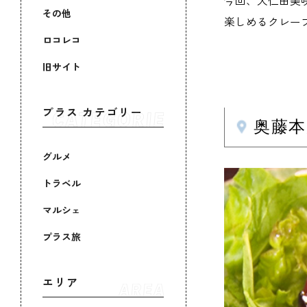
今回、大仁田美
その他
楽しめるクレー
ロコレコ
旧サイト
プラス カテゴリー
奥藤本
グルメ
トラベル
マルシェ
プラス旅
エリア