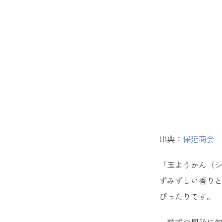
ばらまき
13. 
14. 
15. 
16. 
出典：
保延商会
女性が喜
「玉ようかん（
17. 
ずみずしい香り
18. 
ぴったりです。
19. 
一粒ずつ風船に