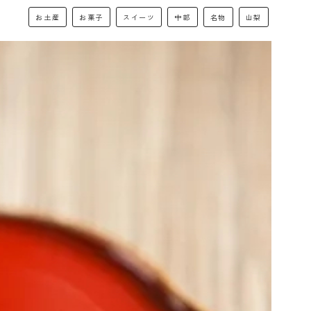
お土産
お菓子
スイーツ
中部
名物
山梨