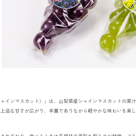
用に最適！山梨のおすすめ人気お土産
みのぶまんじゅう ＜栄昇堂＞
桔梗信玄棒 ＜桔梗屋＞
はまなし ＜金多留満＞
桔梗信玄餅 ＜桔梗屋＞
ぶ・女子ウケ抜群の山梨のお土産
シャインマスカット）」は、山梨県産シャインマスカットの果
桔梗信玄生プリン ＜桔梗屋＞
と上品な甘さが広がり、羊羹でありながら軽やかな味わいを楽
山梨ソフトキャンディ ＜保延商会＞
シャインぷるん ＜保延商会＞
包まれており、食べるときは爪楊枝で風船を割るのが特徴。ぷ