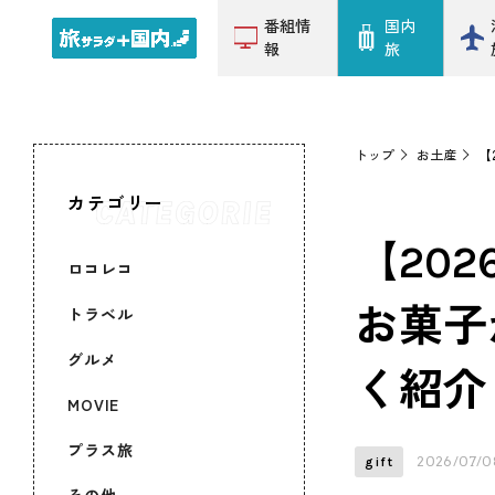
番組情
国内
報
旅
トップ
お土産
【
カテゴリー
【20
ロコレコ
お菓子
トラベル
グルメ
く紹介
MOVIE
プラス旅
2026/07/0
gift