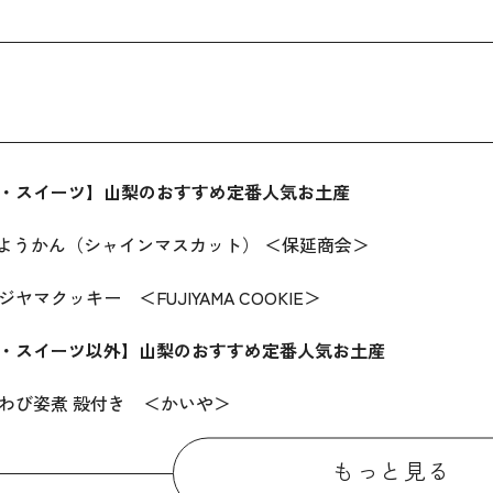
・スイーツ】山梨のおすすめ定番人気お土産
ようかん（シャインマスカット） ＜保延商会＞
ヤマクッキー ＜FUJIYAMA COOKIE＞
・スイーツ以外】山梨のおすすめ定番人気お土産
わび姿煮 殻付き ＜かいや＞
むボンボン 甲州 ＜KURAMBON WINE＞
もっと見る