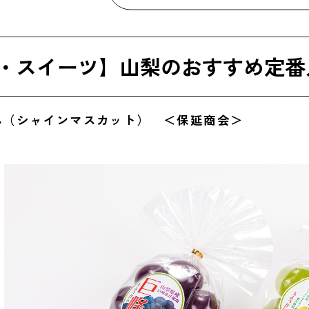
舎煮込みほうとう ＜志村製麺＞
田のうどん ＜平井屋＞
・スイーツ】山梨のおすすめ定番
山梨のかわいい定番人気お土産
州印伝
かん（シャインマスカット） ＜保延商会＞
えるおしゃれな人気お土産
い富士山カレー ＜富士山プロダクト＞
の雫 ＜松林軒豊嶋家＞
レーズンサンド ＜葡萄屋kofu＞
くろ玉 ＜澤田屋＞
マスカリッチ ＜ワイエムカンパニー＞