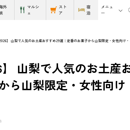
メニュ
海外
マルシ
スト
宿
ー
旅
ェ
ア
泊
2026】 山梨で人気のお土産おすすめ29選｜定番のお菓子から山梨限定・女性向け
26】 山梨で人気のお土産
から山梨限定・女性向け
8