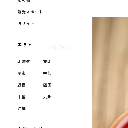
その他
観光スポット
旧サイト
エリア
北海道
東北
関東
中部
近畿
四国
中国
九州
沖縄