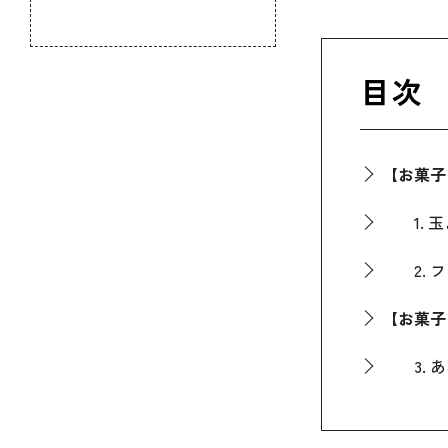
のふるさと
目次
【お菓子
1. 玉
2. フジ
【お菓子
3. あ
4. くら