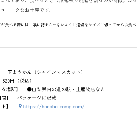
定】山梨でしか買えないお土産
むユニークなお土産です。
ほぐし飯の素 富士桜ポークの「スペアリブ」 ＜割烹立よし＞
方が食べる際には、喉に詰まらせないように適切なサイズに切ってからお食べ
ほたて甲州煮 ＜信玄亭＞
大吟醸粕てら ＜金精軒＞
のなる木 ＜THE HEREN＞
】
玉ようかん（シャインマスカット）
820円（税込）
栗せんべい ＜松月堂＞
きる場所】
●山梨県内の道の駅・土産物店など
イタリアンロール ＜清月＞
期間】
パッケージに記載
イト】
https://honobe-comp.com/
ふじさんプリン ＜ラ・ヴェルデュール木村屋＞
ふじフォン ＜シフォン富士＞