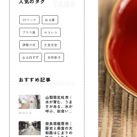
人気のタグ
SPトーク
お土産
プラス旅
ロコレコ
伊原六花
大友花恋
山之内すず
矢吹奈子
おすすめ記事
山梨県北杜市｜
水が育む、うま
さがある。水が
呼ぶ、出会いが
ロコレコ
ある。
奈良県橿原市｜
歴史と美食の大
和路はじまりの