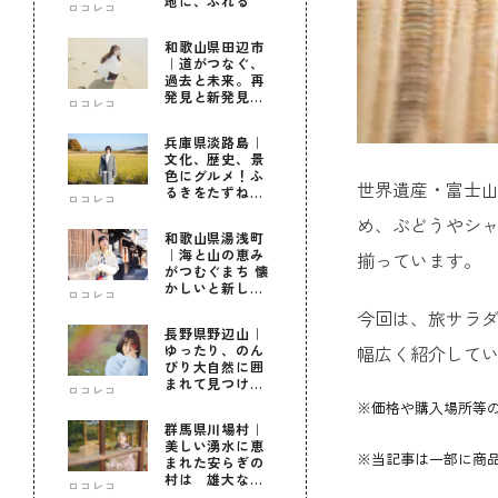
地に、ふれる
ロコレコ
和歌山県田辺市
｜道がつなぐ、
過去と未来。再
発見と新発見の
ロコレコ
待つ街へ
兵庫県淡路島｜
文化、歴史、景
色にグルメ！ふ
世界遺産・富士
るきをたずねて
ロコレコ
新しきを知る旅
め、ぶどうやシ
和歌山県湯浅町
｜海と山の恵み
揃っています。
がつむぐまち 懐
かしいと新しい
ロコレコ
に出会う旅
今回は、旅サラダ
長野県野辺山｜
幅広く紹介して
ゆったり、のん
びり大自然に囲
まれて見つけ
ロコレコ
た！私だけの優
※価格や購入場所等
しい自分時間
群馬県川場村｜
美しい湧水に恵
※当記事は一部に商品
まれた安らぎの
村は 雄大な自
ロコレコ
然に育まれた心