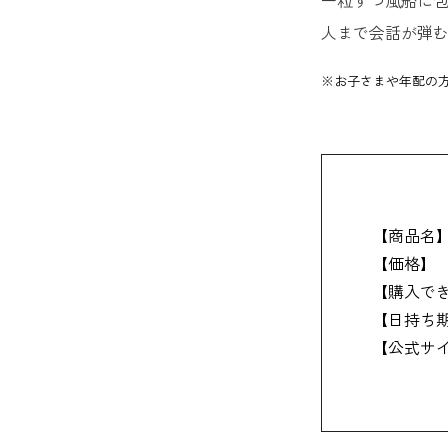
【山梨限
人まで会話が弾
20. 
※お子さまや年配の
21. 
22. 
23. 時
【商品名
【価格】
24. 
【購入で
25. 
【日持ち
【公式サ
26. 
27. 