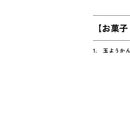
5. 田
6. 吉
【お菓子
【雑貨】
7. 甲
1. 玉よう
山梨で買
8. 青
9. 月
10. 
11. 
12. 