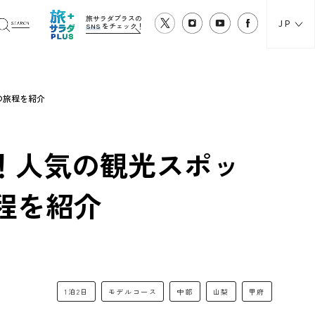
旅サラダプラスの
JP
SNS
をチェック！
の旅程を紹介
！人気の観光スポッ
程を紹介
1泊2日
モデルコース
中部
山梨
甲府