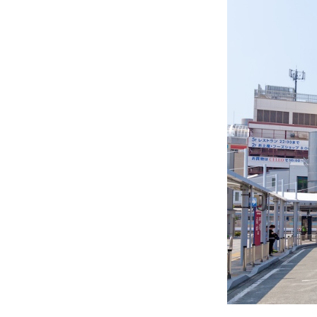
【12:
【13:
【15:
【17:
旅サラダ
1. 山
2. 富
3. 山
4. ナ
5. ハ