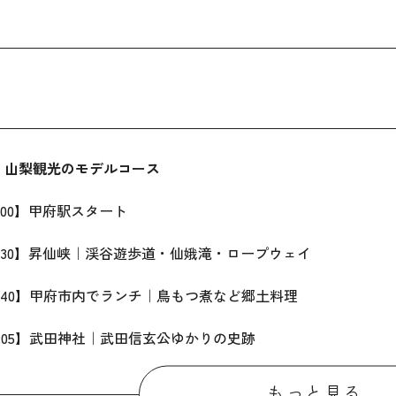
】山梨
観光のモデルコース
00】甲府駅スタート
30】昇仙峡｜渓谷遊歩道・仙娥滝・ロープウェイ
40】甲府市内でランチ｜鳥もつ煮など郷土料理
05】武田神社｜武田信玄公ゆかりの史跡
0
5】勝沼ぶどうの丘・シャトー勝沼｜ワイン試飲体験
もっと見る