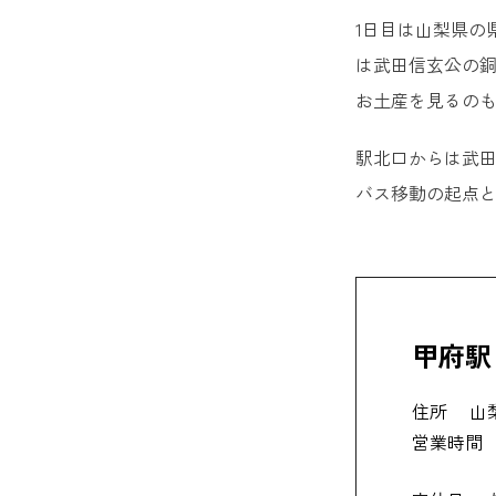
1日目は山梨県の
は武田信玄公の
お土産を見るの
駅北口からは武
バス移動の起点
甲府駅
住所
山
営業時間