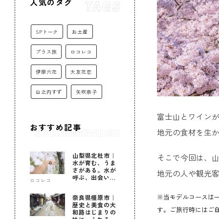
人気のタグ
SPトーク
お土産
プラス旅
ロコレコ
伊原六花
大友花恋
山之内すず
矢吹奈子
富士山とワイン
おすすめ記事
地元の食材を生
山梨県北杜市｜
そこで今回は、山
水が育む、うま
さがある。水が
地元の人や観光
呼ぶ、出会いが
ロコレコ
ある。
※当モデルコースは
奈良県橿原市｜
歴史と美食の大
す。ご旅行時にはご
和路はじまりの