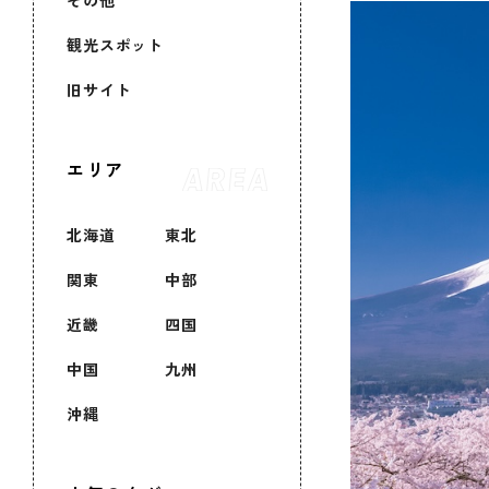
その他
観光スポット
旧サイト
エリア
北海道
東北
関東
中部
近畿
四国
中国
九州
沖縄