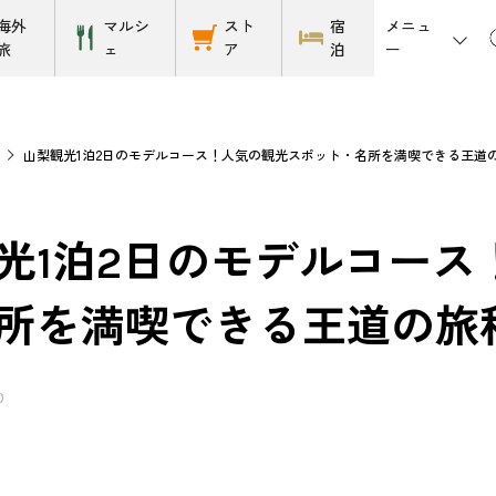
メニュ
海外
マルシ
スト
宿
ー
旅
ェ
ア
泊
ス
山梨観光1泊2日のモデルコース！人気の観光スポット・名所を満喫できる王道
光1泊2日のモデルコース
所を満喫できる王道の旅
0