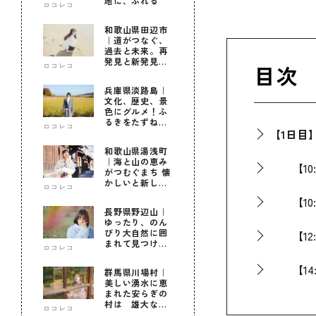
地に、ふれる
ロコレコ
和歌山県田辺市
｜道がつなぐ、
過去と未来。再
発見と新発見の
目次
ロコレコ
待つ街へ
兵庫県淡路島｜
文化、歴史、景
色にグルメ！ふ
るきをたずねて
ロコレコ
【1日目
新しきを知る旅
和歌山県湯浅町
｜海と山の恵み
【10:
がつむぐまち 懐
かしいと新しい
ロコレコ
に出会う旅
【10:
長野県野辺山｜
ゆったり、のん
びり大自然に囲
【12:
まれて見つけ
ロコレコ
た！私だけの優
しい自分時間
【14:
群馬県川場村｜
美しい湧水に恵
まれた安らぎの
【16:
村は 雄大な自
ロコレコ
然に育まれた心