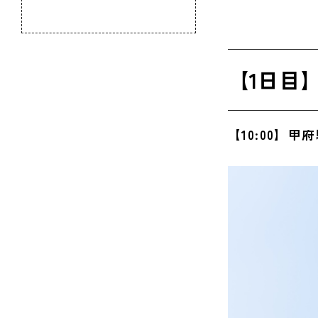
のふるさと
【17:
【19:
【1日目
【20:
【21:
【10:00】甲
【2日目
【08:
【09:
【09:
【11: