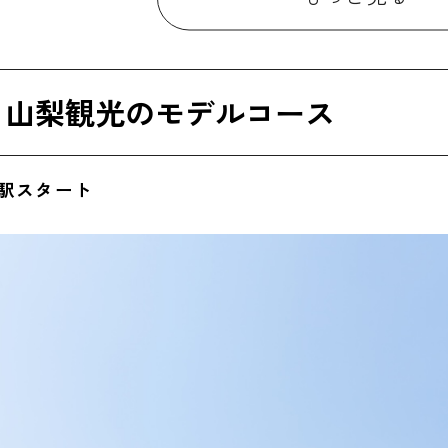
35
】石和温泉｜源泉かけ流しの湯を堪能
00】石和温泉の宿泊先で夕食｜甲州牛・旬の会席料理と地ワ
】山梨観光のモデルコース
30】温泉街・夜の散策
30】石和温泉エリアで宿泊
府駅スタート
】山梨観光のモデルコース
00】宿泊先出発（石和温泉）
30】河口湖エリア到着
40】河口湖遊覧船・富士山パノラマロープウェイ｜富士山ビ
20】河口湖音楽と森の美術館｜オルゴール演奏・庭園散策