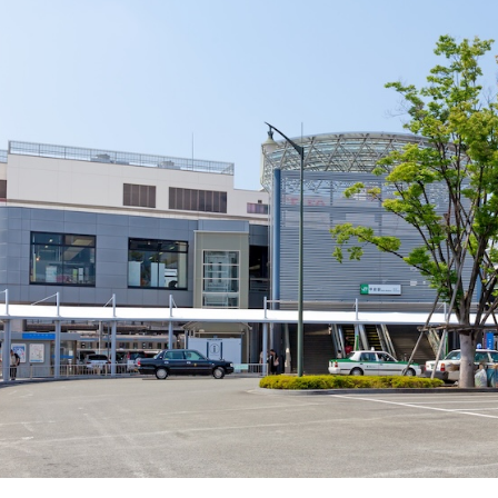
20】河口湖畔でランチ｜ほうとう・富士桜ポークなど
50】忍野八海｜湧水群・富士山撮影スポット
30】新倉山浅間公園｜五重塔＋富士山の絶景を望む
00】富士山駅で解散
で取材した山梨のおすすめ観光スポット
中湖
士見孝徳公園
梨県立リニア見学センター
ゴミネイチャーコネクションズ
ーブ庭園旅日記 勝沼庭園