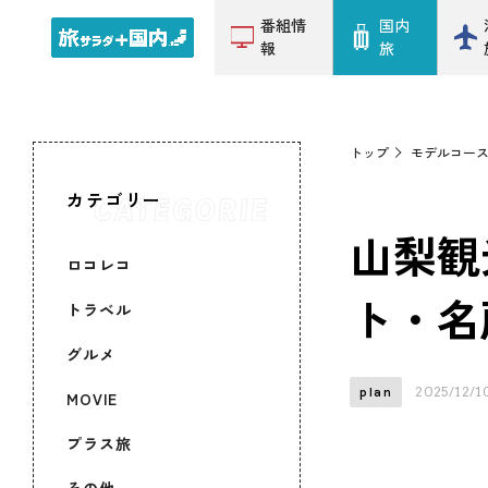
番組情
国内
報
旅
トップ
モデルコー
カテゴリー
山梨観
ロコレコ
ト・名
トラベル
グルメ
2025/12/1
plan
MOVIE
プラス旅