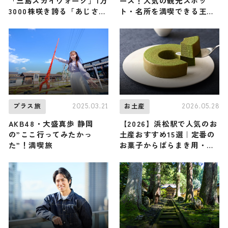
「三島スカイウォーク」1万
ース！人気の観光スポッ
3000株咲き誇る「あじさい
ト・名所を満喫できる王道
祭」開催
の旅程を紹介
2025.03.21
2026.05.28
プラス旅
お土産
AKB48・大盛真歩 静岡
【2026】浜松駅で人気のお
の”ここ行ってみたかっ
土産おすすめ15選｜定番の
た”！満喫旅
お菓子からばらまき用・浜
松駅限定まで幅広く紹介