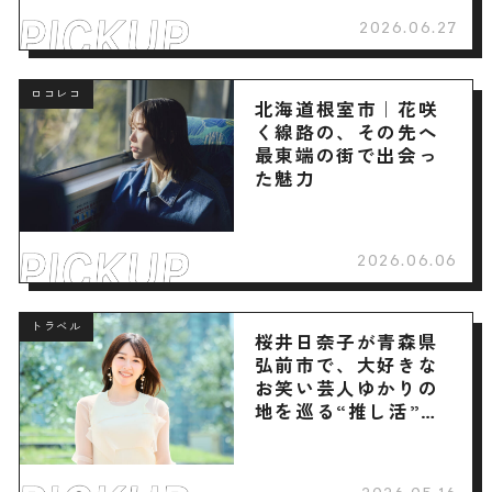
2026.06.27
ロコレコ
北海道根室市｜花咲
く線路の、その先へ
最東端の街で出会っ
た魅力
2026.06.06
トラベル
桜井日奈子が青森県
弘前市で、大好きな
お笑い芸人ゆかりの
地を巡る“推し活”旅
へ