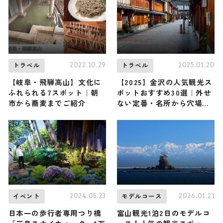
2022.10.29
2025.01.20
トラベル
トラベル
【岐阜・飛騨高山】文化に
【2025】金沢の人気観光ス
ふれられる7スポット｜朝
ポットおすすめ30選｜外せ
市から蕎麦までご紹介
ない定番・名所から穴場ま
で見どころ満載の観光地を
紹介
2024.05.23
2026.01.21
イベント
モデルコース
日本一の歩行者専用つり橋
富山観光1泊2日のモデルコ