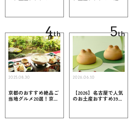
｜定番のお菓子・スイ
定番のお菓子からおし
ーツから北海道でしか
ゃれなお土産・ばらま
買えない限定品、女性
き用、女性向けまで幅
向けまで幅広く紹介
広く紹介
4
5
th
th
2025.08.30
2026.06.10
京都のおすすめ絶品ご
【2026】名古屋で人気
当地グルメ20選！京都
のお土産おすすめ39選
にしかない名物から人
｜定番のお菓子から名
気の名店17選も紹介
古屋限定・おしゃれな
お土産・ばらまき用ま
で幅広く紹介