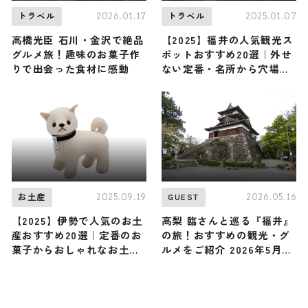
2026.01.17
2025.01.07
トラベル
トラベル
高橋光臣 石川・金沢で絶品
【2025】福井の人気観光ス
グルメ旅！趣味のお菓子作
ポットおすすめ20選｜外せ
りで出会った食材に感動
ない定番・名所から穴場ま
で見どころ満載の観光地を
紹介
2025.09.19
2026.05.16
お土産
GUEST
【2025】伊勢で人気のお土
高梨 臨さんと巡る『福井』
産おすすめ20選｜定番のお
の旅！おすすめの観光・グ
菓子からおしゃれなお土
ルメをご紹介 2026年5月16
産・ばらまき用まで幅広く
日放送
紹介