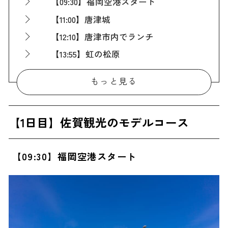
【09:30】福岡空港スタート
【11:00】唐津城
【12:10】唐津市内でランチ
【13:55】虹の松原
【16:00】武雄温泉
もっと見る
【18:00】武雄温泉の宿
【19:30】武雄温泉の宿でディナー
【1日目】佐賀観光のモデルコース
【2日目】佐賀観光のモデルコース
【08:30】武雄温泉を出発
【09:30】福岡空港スタート
【09:00】有田の窯元・セレクトショップ巡り
【10:00】有田町散策
【11:15】伊万里・大川内山（秘窯の里）
【12:45】伊万里市内でランチ