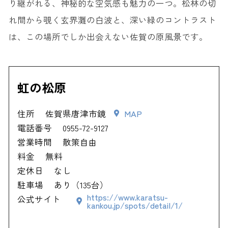
り継がれる、神秘的な空気感も魅力の一つ。松林の切
れ間から覗く玄界灘の白波と、深い緑のコントラスト
は、この場所でしか出会えない佐賀の原風景です。
虹の松原
住所
佐賀県唐津市鏡
MAP
電話番号
0955-72-9127
営業時間
散策自由
料金
無料
定休日
なし
駐車場
あり（135台）
https://www.karatsu-
公式サイト
kankou.jp/spots/detail/1/