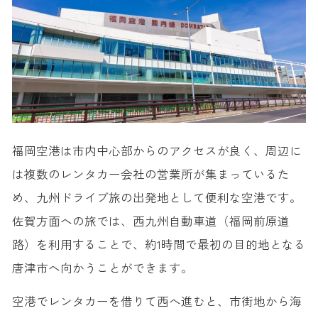
【14:15】伊万里市内（陶磁器店・カフェなど）を散策
【16:30】福岡空港｜お土産購入、解散
旅サラダで取材した佐賀のおすすめ観光スポット
1. アリタセラ
2. 道の駅 鹿島
3. 呼子朝市
4. 祐徳稲荷神社
福岡空港は市内中心部からのアクセスが良く、周辺に
5. 宝当神社
は複数のレンタカー会社の営業所が集まっているた
め、九州ドライブ旅の出発地として便利な空港です。
佐賀方面への旅では、西九州自動車道（福岡前原道
路）を利用することで、約1時間で最初の目的地となる
唐津市へ向かうことができます。
空港でレンタカーを借りて西へ進むと、市街地から海