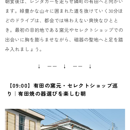
朝食後は、レンタカーを走らせ隣町の有田へと向かい
ます。緑豊かな山々に囲まれた道を抜けていく30分ほ
どのドライブは、都会では味わえない爽快なひとと
き。最初の目的地である窯元やセレクトショップでの
出会いに胸を膨らませながら、磁器の聖地へと足を踏
み入れましょう。
↓ ーー ↓ ーー ↓
【09:00】有田の窯元・セレクトショップ巡
り｜有田焼の器選びを楽しむ朝