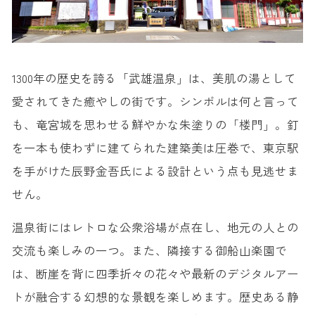
1300年の歴史を誇る「武雄温泉」は、美肌の湯として
愛されてきた癒やしの街です。シンボルは何と言って
も、竜宮城を思わせる鮮やかな朱塗りの「楼門」。釘
を一本も使わずに建てられた建築美は圧巻で、東京駅
を手がけた辰野金吾氏による設計という点も見逃せま
せん。
温泉街にはレトロな公衆浴場が点在し、地元の人との
交流も楽しみの一つ。また、隣接する御船山楽園で
は、断崖を背に四季折々の花々や最新のデジタルアー
トが融合する幻想的な景観を楽しめます。歴史ある静