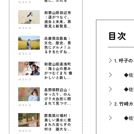
地に、ふれる
ロコレコ
和歌山県田辺市
｜道がつなぐ、
過去と未来。再
発見と新発見の
ロコレコ
待つ街へ
目次
兵庫県淡路島｜
文化、歴史、景
色にグルメ！ふ
るきをたずねて
ロコレコ
新しきを知る旅
1. 呼子
和歌山県湯浅町
｜海と山の恵み
がつむぐまち 懐
◆佐賀
かしいと新しい
ロコレコ
に出会う旅
◆佐賀
長野県野辺山｜
ゆったり、のん
びり大自然に囲
2. 竹崎
まれて見つけ
ロコレコ
た！私だけの優
しい自分時間
群馬県川場村｜
◆佐賀
美しい湧水に恵
まれた安らぎの
村は 雄大な自
ロコレコ
◆佐賀
然に育まれた心