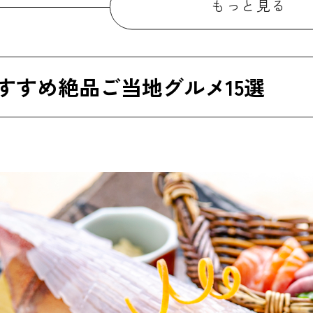
もっと見る
ゴロウ
名物のムツゴロウが食べられるお店『峰松うなぎ屋』
すすめ絶品ご当地グルメ15選
名物の佐賀牛が食べられるお店『佐賀牛レストラン 李楽本
物の佐賀牛が食べられるお店『焼肉華守KIWAMI』
里牛
つバーガー
名物のからつバーガーが食べられるお店『からつバーガーと
ふく丼