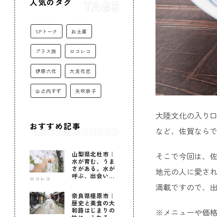
人気のタグ
SPトーク
お土産
プラス旅
ロコレコ
伊原六花
大友花恋
山之内すず
矢吹奈子
大陸文化の入り
おすすめ記事
など、佐賀なら
山梨県北杜市｜
そこで今回は、佐
水が育む、うま
さがある。水が
地元の人に愛され
呼ぶ、出会いが
ロコレコ
ある。
満載ですので、
奈良県橿原市｜
歴史と美食の大
和路はじまりの
※メニューや価