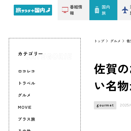
番組情
国内
報
旅
トップ
グルメ
佐
カテゴリー
佐賀の
ロコレコ
い名物
トラベル
グルメ
2025/
gourmet
MOVIE
プラス旅