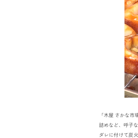
「木屋 さかな市
詰めなど、呼子
ダレに付けて炭