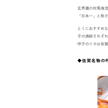
14. 温
玄界灘の対馬海
◆佐賀
「日本一」と称
5. 嬉野茶
とくにおすすめ
子の漁師それぞ
◆佐賀
呼子のイカは佐
◆佐賀名物の