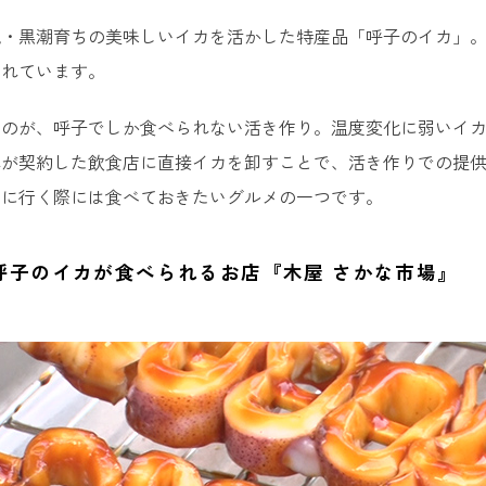
泉湯どうふ
流・黒潮育ちの美味しいイカを活かした特産品「呼子のイカ」
名物の温泉湯どうふが食べられるお店『宗庵よこ長』
されています。
なのが、呼子でしか食べられない活き作り。温度変化に弱いイ
れが契約した飲食店に直接イカを卸すことで、活き作りでの提
名物の嬉野茶が飲めるお店『中島美香園』
賀に行く際には食べておきたいグルメの一つです。
呼子のイカが食べられるお店『木屋 さかな市場』