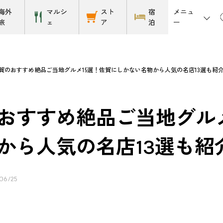
メニュ
海外
マルシ
スト
宿
ー
旅
ェ
ア
泊
賀のおすすめ絶品ご当地グルメ15選！佐賀にしかない名物から人気の名店13選も紹
おすすめ絶品ご当地グルメ
から人気の名店13選も紹
06/25