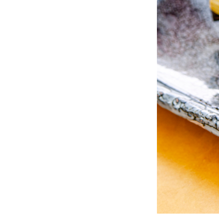
8. シシ
◆佐賀名
9. 須古
10. 佐
◆佐賀
◆佐賀
11. 井
12. 大
13. マ