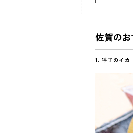
のふるさと
3. ムツ
◆佐賀
佐賀のお
4. 佐賀牛
◆佐賀
1. 呼子のイカ
◆佐賀名
5. 伊万
6. から
◆佐賀
7. たら