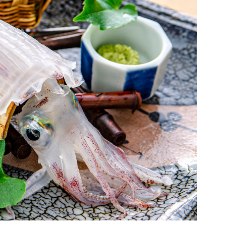
afe浪漫座』
グワン』