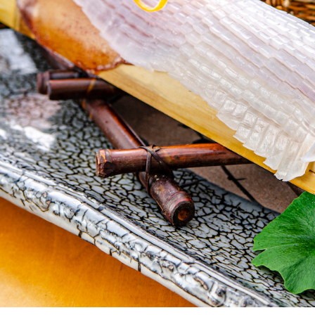
リアンライス
物のシシリアンライスが食べられるお店『Restaurant＆C
寿し
賀ラーメン
名物の佐賀ラーメンが食べられるお店『駅前ラーメン ビッ
名物の佐賀ラーメンが食べられるお店『幸陽閣』
出ちゃんぽん
町たろめん
ジェンバ