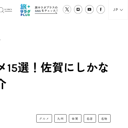
旅サラダプラスの
JP
SNS
をチェック！
介
15選！佐賀にしかな
介
グルメ
九州
佐賀
名店
名物