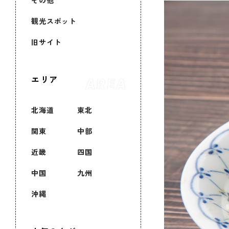
その他
観光スポット
旧サイト
エリア
北海道
東北
関東
中部
近畿
四国
中国
九州
沖縄