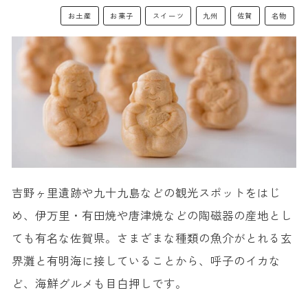
お土産
お菓子
スイーツ
九州
佐賀
名物
吉野ヶ里遺跡や九十九島などの観光スポットをはじ
め、伊万里・有田焼や唐津焼などの陶磁器の産地とし
ても有名な佐賀県。さまざまな種類の魚介がとれる玄
界灘と有明海に接していることから、呼子のイカな
ど、海鮮グルメも目白押しです。