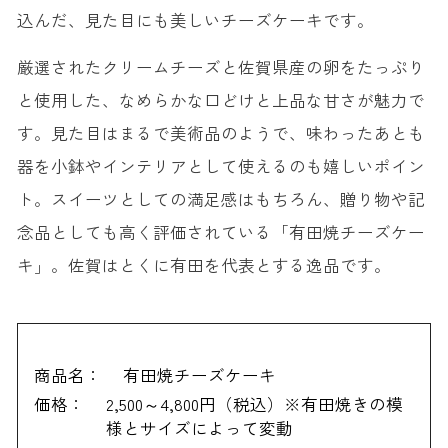
25. 白玉饅頭 ＜元祖吉野屋＞
込んだ、見た目にも美しいチーズケーキです。
佐賀でお土産を買うのにおすすめの場所
厳選されたクリームチーズと佐賀県産の卵をたっぷり
えきマチ1丁目佐賀（JR佐賀駅）
と使用した、なめらかな口どけと上品な甘さが魅力で
武雄温泉物産館
す。見た目はまるで美術品のようで、味わったあとも
道の駅 桃山天下市
器を小鉢やインテリアとして使えるのも嬉しいポイン
ト。スイーツとしての満足感はもちろん、贈り物や記
念品としても高く評価されている「有田焼チーズケー
キ」。佐賀はとくに有田を代表とする逸品です。
商品名：
有田焼チーズケーキ
価格：
2,500～4,800円（税込）※有田焼きの模
様とサイズによって変動