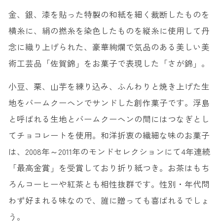
金、銀、漆を貼った特製の和紙を細く裁断したものを
横糸に、絹の撚糸を染色したものを縦糸に使用して丹
念に織り上げられた、豪華絢爛で気品のある美しい美
術工芸品「佐賀錦」をお菓子で表現した「さが錦」。
小豆、栗、山芋を練り込み、ふんわりと焼き上げた生
地をバームクーヘンでサンドした創作菓子です。浮島
と呼ばれる生地とバームクーヘンの間にはつなぎとし
てチョコレートを使用。和洋折衷の繊細な味のお菓子
は、2008年～2011年のモンドセレクションにて4年連続
「最高金賞」を受賞しており折り紙つき。お茶はもち
ろんコーヒーや紅茶とも相性抜群です。性別・年代問
わず好まれる味なので、誰に贈っても喜ばれるでしょ
う。