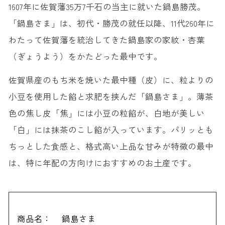
1607年に佐賀藩35万7千石の当主に就いた鍋島勝茂。
「鍋島さま」は、初代・勝茂の就任以降、11代260年に
わたって佐賀藩を統治してきた鍋島家の家紋・杏葉
（ぎょうよう）をかたどった最中です。
佐賀県産のもち米を焼いた最中種（皮）に、粒よりの
小豆を使用した餡と求肥を挟んだ「鍋島さま」。薄茶
色の焦し皮「焦」には小豆の粒餡が、白地が美しい
「白」には抹茶のこし餡が入っています。パリッとも
ちっとした食感と、格式高い上品な甘みが特徴の最中
は、特に年配の方向けにおすすめのお土産です。
商品名：
鍋島さま