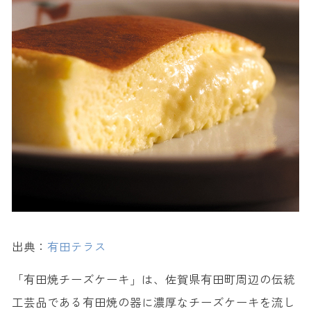
15. 有田焼
佐賀で買えるおしゃれな人気お土産
16. 鶴屋のストロープワッフル ＜御菓子司 鶴屋＞
17. 古伊万里カップ酒「NOMANNE（のまんね）」 ＜古伊万里酒造＞
18. 白磁彩菓 ＜天馬堂＞
日持ちしやすい佐賀のおすすめ人気お土産
19. 佐賀のりしょうゆせんべい ＜三福海苔＞
20. スワンサイダー ＜友桝飲料＞
【佐賀限定】佐賀でしか買えないお土産
21. 呼子 夢甘夏ゼリー ＜甘夏かあちゃん＞
出典：
有田テラス
22. 佐賀えびすもなか ＜元祖吉野屋＞
23. 逸口香（いっこっこう） ＜逸口香 源八屋＞
「有田焼チーズケーキ」は、佐賀県有田町周辺の伝統
24. YOKANGO ＜御菓子司 鶴屋＞
工芸品である有田焼の器に濃厚なチーズケーキを流し