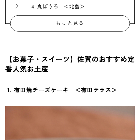
4. 丸ぼうろ ＜北島＞
5. 小城羊羹 ＜村岡総本舗＞
もっと見る
6. 松露饅頭 ＜大原老舗＞
7. 松葉 ＜北島＞
8. さが錦 ＜村岡屋＞
【お菓子・スイーツ】佐賀のおすすめ定
【お菓子・スイーツ以外】佐賀のおすすめ定番人気お土産
番人気お土産
9. いかの一夜干し ＜萬坊＞
10. 嬉野温泉湯豆腐 ＜平川屋＞
1. 有田焼チーズケーキ ＜有田テラス＞
11. 嬉野茶 璃水 ＜茶荘 徳永＞
12. 初摘み 美香舞 寿司海苔 ＜三福海苔＞
13. 萬坊いかしゅうまい ＜萬坊＞
【雑貨】佐賀のおすすめ定番人気お土産
14. 伊万里焼