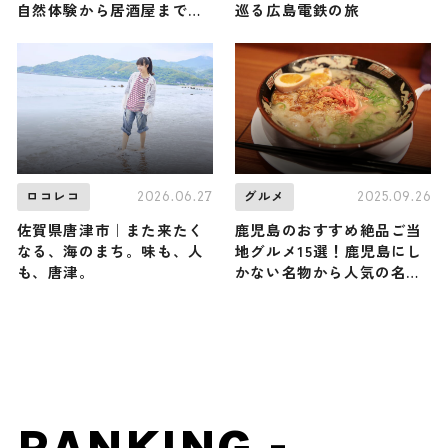
自然体験から居酒屋までご
巡る広島電鉄の旅
紹介します
2026.06.27
2025.09.26
ロコレコ
グルメ
佐賀県唐津市｜また来たく
鹿児島のおすすめ絶品ご当
なる、海のまち。味も、人
地グルメ15選！鹿児島にし
も、唐津。
かない名物から人気の名店
15選も紹介
RANKING -