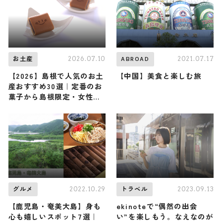
2026.07.10
2021.07.17
お土産
ABROAD
【2026】島根で人気のお土
【中国】美食と楽しむ旅
産おすすめ30選｜定番のお
菓子から島根限定・女性向
け・ばらまき用まで幅広く
紹介
2022.10.29
2023.09.13
グルメ
トラベル
【鹿児島・奄美大島】身も
ekinoteで“偶然の出会
心も嬉しいスポット7選｜
い”を楽しもう。なえなのが