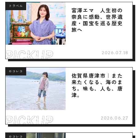
トラベル
宮澤エマ 人生初の
奈良に感動、世界遺
産・国宝を巡る歴史
旅へ
2026.07.18
ロコレコ
佐賀県唐津市｜また
来たくなる、海のま
ち。味も、人も、唐
津。
2026.06.27
ロコレコ