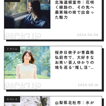
北海道根室市｜花咲
く線路の、その先へ
最東端の街で出会っ
た魅力
2026.06.06
トラベル
桜井日奈子が青森県
弘前市で、大好きな
お笑い芸人ゆかりの
地を巡る“推し活”旅
へ
2026.05.16
ロコレコ
山梨県北杜市｜水が