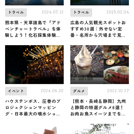
2024.07.12
2025.02.04
トラベル
トラベル
熊本県・天草諸島で『アド
広島の人気観光スポットお
ベンチャートラベル』を体
すすめ30選｜外せない定
験しよう！化石採集体験・
番・名所から穴場まで見ど
イルカの自由研究など魅力
ころ満載の観光地を紹介
満載
2024.06.20
2022.10.27
イベント
グルメ
ハウステンボス、圧巻のプ
【熊本・長崎＆静岡】九州
ロジェクションマッピン
と静岡の特選グルメ8選！
グ・日本最大の噴水ショー
お肉お魚スイーツまでをご
も楽しめるナイトプール…
紹介
「スペクタクルサマーフェ
スティバル」開催