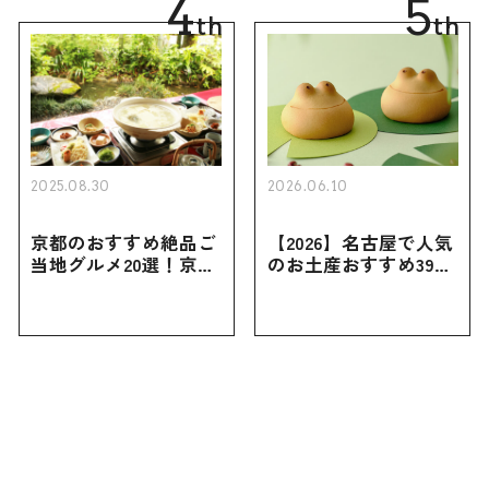
4
5
th
th
2025.08.30
2026.06.10
京都のおすすめ絶品ご
【2026】名古屋で人気
当地グルメ20選！京都
のお土産おすすめ39選
にしかない名物から人
｜定番のお菓子から名
気の名店17選も紹介
古屋限定・おしゃれな
お土産・ばらまき用ま
で幅広く紹介