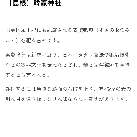
【島根】韓竈神社
出雲国風土記にも記載される素戔嗚尊（すさのおのみ
こと）を祀る古社です。
素戔嗚尊は新羅に渡り、日本にタタラ製法や鍛冶技術
などの鉄器文化を伝えたとされ、竈とは溶鉱炉を意味
するとも言われる。
参拝するには急峻な斜面の石段を上り、幅45cmの岩の
割れ目を通り抜けなければならない難所があります。